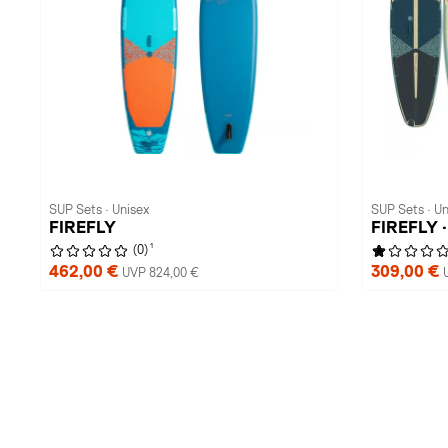
SUP Sets · Unisex
SUP Sets · Un
FIREFLY
FIREFLY ·
1
(0)
462,00 €
309,00 €
UVP 824,00 €