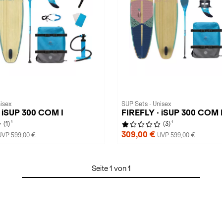
isex
SUP Sets · Unisex
 iSUP 300 COM I
FIREFLY · iSUP 300 COM 
1
1
(1)
(3)
309,00 €
UVP 599,00 €
UVP 599,00 €
Seite 1 von 1