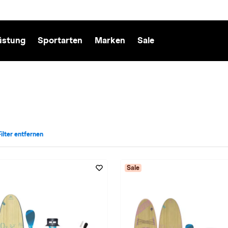
üstung
Sportarten
Marken
Sale
Filter entfernen
portart: Stand Up Paddling entfernen
Sale