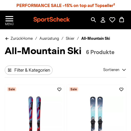
S
PERFORMANCE SALE -15% on top auf Topseller²
p
r
n
S
MENÜ
g
p
e
o
z
Zurück
Home
Ausrüstung
Skier
All-Mountain Ski
r
u
t
All-Mountain Ski
m
S
6 Produkte
H
c
a
h
u
e
p
Filter & Kategorien
Sortieren
c
t
k
n
Sale
Sale
h
a
t