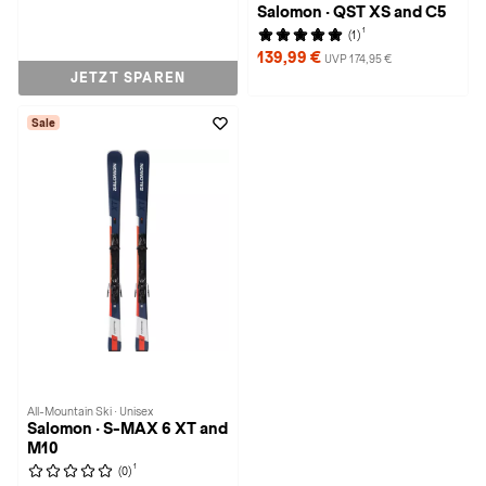
Salomon · QST XS and C5
1
(1)
139,99 €
UVP 174,95 €
JETZT SPAREN
Sale
All-Mountain Ski · Unisex
Salomon · S-MAX 6 XT and
M10
1
(0)