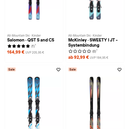
All-Mountain Ski · Kinder
All-Mountain Ski · Kinder
Salomon · QST S and C5
McKinley · SWEETY I JT -
Systembindung
1
(1)
1
(0)
164,99 €
UVP 205,95 €
ab 92,99 €
UVP 184,95 €
Sale
Sale