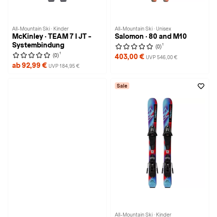
All-Mountain Ski · Kinder
All-Mountain Ski · Unisex
McKinley · TEAM 7 I JT -
Salomon · 80 and M10
Systembindung
1
(0)
1
(0)
403,00 €
UVP 546,00 €
ab 92,99 €
UVP 184,95 €
Sale
All-Mountain Ski · Kinder