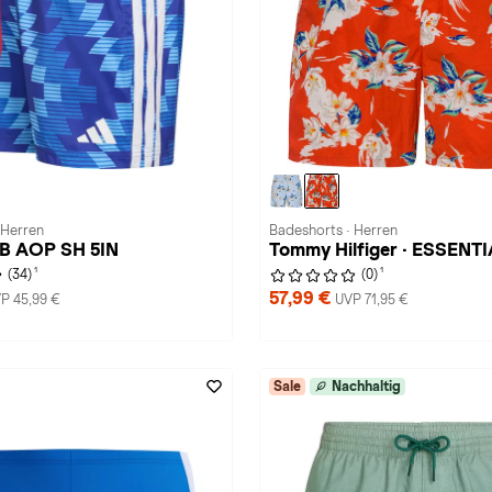
 Herren
Badeshorts · Herren
FB AOP SH 5IN
Tommy Hilfiger · ESSENT
1
1
(34)
(0)
57,99 €
P 45,99 €
UVP 71,95 €
Sale
Nachhaltig