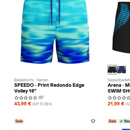
Badeshorts · Herren
Kastenbadeh
SPEEDO · Print Redondo Edge
Arena ·
Volley 16"
SWIM SH
1
(0)
43,99 €
21,99 €
UVP 51,99 €
UV
Sale
Sale
Nac