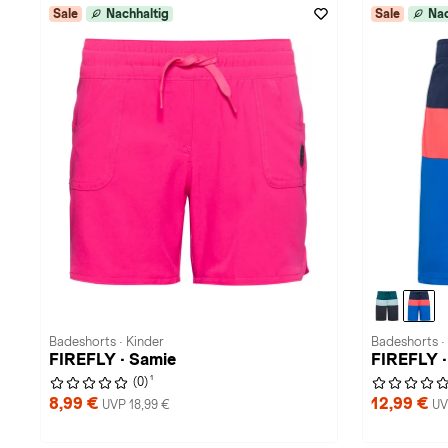
Sale
Nachhaltig
Sale
Nac
Badeshorts · Kinder
Badeshorts ·
FIREFLY · Samie
FIREFLY 
1
(0)
8,99 €
12,99 €
UVP 18,99 €
UV