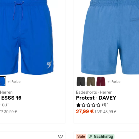
+1 Farbe
+1 Farbe
 Herren
Badeshorts · Herren
 ESSS 16
Protest · DAVEY
1
1
(2)
(1)
27,99 €
P 30,99 €
UVP 45,99 €
Sale
Nachhaltig