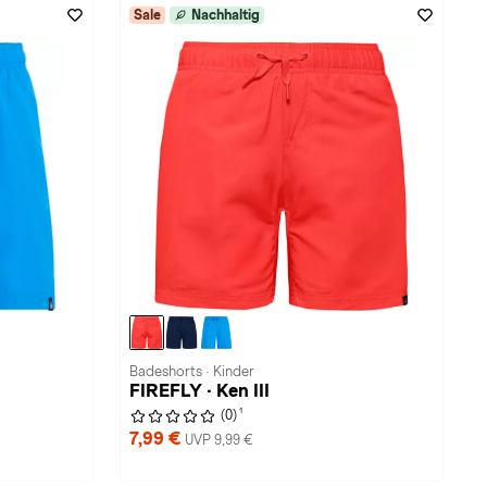
Sale
Nachhaltig
Badeshorts · Kinder
FIREFLY · Ken III
1
(0)
7,99 €
UVP 9,99 €