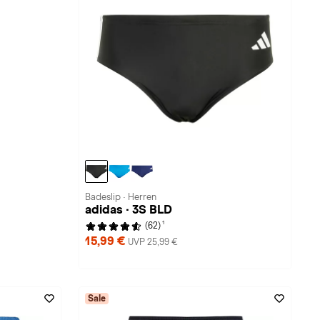
Badeslip · Herren
adidas · 3S BLD
1
(62)
15,99 €
UVP 25,99 €
Sale