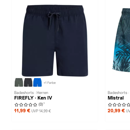
+1 Farbe
Badeshorts · Herren
Badeshorts ·
FIREFLY · Ken IV
Mistral
1
(0)
11,99 €
20,99 €
UVP 14,99 €
UV