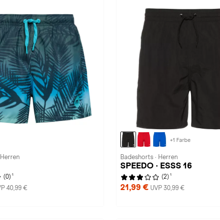
+1 Farbe
 Herren
Badeshorts · Herren
SPEEDO · ESSS 16
1
1
(0)
(2)
21,99 €
P 40,99 €
UVP 30,99 €