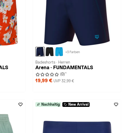
+3 Farben
Badeshorts · Herren
IALS
Arena · FUNDAMENTALS
1
(0)
19,99 €
UVP 32,99 €
Nachhaltig
New Arrival