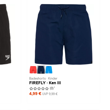
Badeshorts · Kinder
FIREFLY · Ken III
1
(0)
4,99 €
UVP 9,99 €