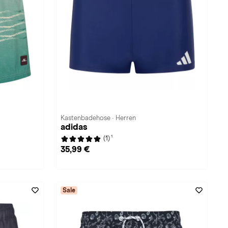
Kastenbadehose · Herren
adidas
1
(1)
35,99 €
Sale