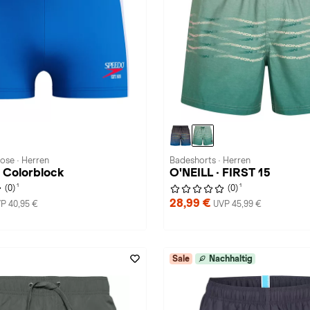
ose · Herren
Badeshorts · Herren
 Colorblock
O'NEILL · FIRST 15
1
1
(0)
(0)
28,99 €
P 40,95 €
UVP 45,99 €
Sale
Nachhaltig