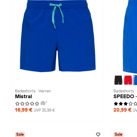
Badeshorts · Herren
Badeshorts ·
Mistral
SPEEDO ·
1
(0)
16,99 €
20,99 €
UVP 35,99 €
UV
Sale
Sale