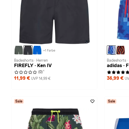
+1 Farbe
Badeshorts · Herren
Badeshorts ·
FIREFLY · Ken IV
adidas · 
1
(0)
11,99 €
36,99 €
UVP 14,99 €
UV
Sale
Sale