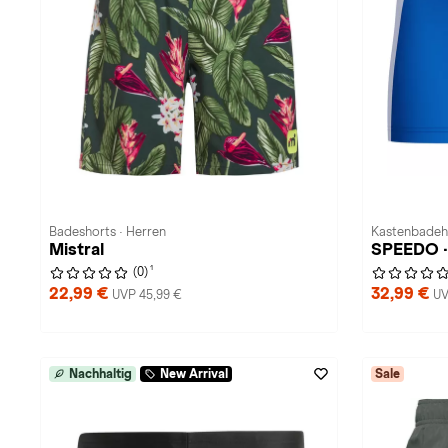
Badeshorts · Herren
Kastenbadeh
Mistral
SPEEDO ·
1
(0)
22,99 €
32,99 €
UVP 45,99 €
UV
Nachhaltig
New Arrival
Sale