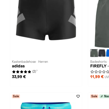
Kastenbadehose · Herren
Badeshorts ·
adidas
FIREFLY ·
1
(2)
33,99 €
11,99 €
UV
Sale
Sale
Nac