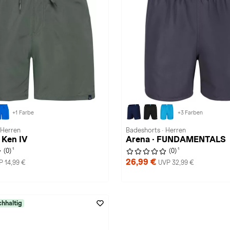
+1 Farbe
+3 Farben
 Herren
Badeshorts · Herren
 Ken IV
Arena · FUNDAMENTALS
1
1
(0)
(0)
26,99 €
P 14,99 €
UVP 32,99 €
hhaltig