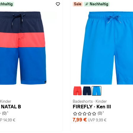
hhaltig
Sale
Nachhaltig
 Kinder
Badeshorts · Kinder
· NATAL B
FIREFLY · Ken III
1
1
(0)
(0)
7,99 €
P 14,99 €
UVP 9,99 €