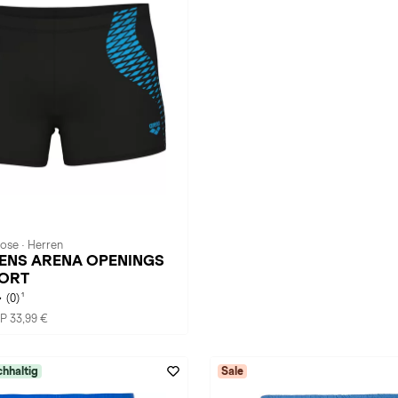
ose · Herren
 MENS ARENA OPENINGS
ORT
1
(0)
P 33,99 €
hhaltig
Sale