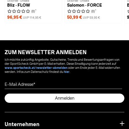
Skibrille · Unisex
Skibrille · Unisex
S
Bliz · FLOW
Salomon · FORCE
B
1
1
(0)
(0)
96,95 €
50,99 €
UVP 114,95 €
UVP 59,95 €
ZUM NEWSLETTER ANMELDEN
Ich möchte zukünftig Angebote, Gutscheine, Trends und Bewertungsanfragen von
der SportScheck GmbH per E-Mail erhalten. Diese Einwilligung kann jederzeit auf
www.sportscheck.at/newsletter-abmelden
oder am Ende jeder E-Mail widerrufen
werden. Infos zum Datenschutz findest du
hier
.
E-Mail Adresse
Anmelden
Unternehmen