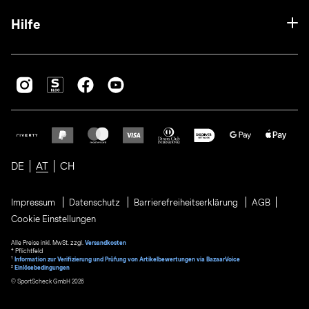
Hilfe
DE
AT
CH
Impressum
Datenschutz
Barrierefreiheitserklärung
AGB
Cookie Einstellungen
Alle Preise inkl. MwSt. zzgl.
Versandkosten
* Pflichtfeld
1
Information zur Verifizierung und Prüfung von Artikelbewertungen via BazaarVoice
²
Einlösebedingungen
© SportScheck GmbH 2026