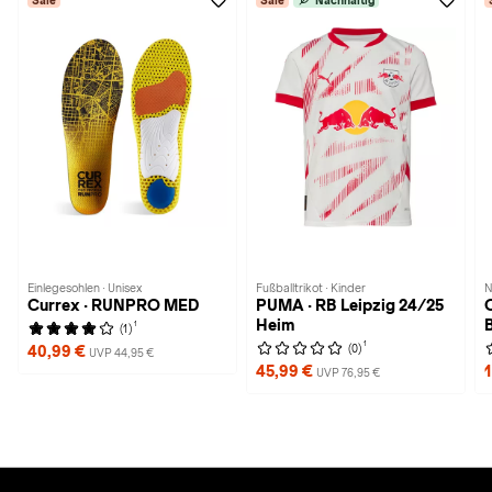
Sale
Sale
Nachhaltig
Einlegesohlen · Unisex
Fußballtrikot · Kinder
N
Currex · RUNPRO MED
PUMA · RB Leipzig 24/25
O
Heim
B
1
(1)
1
(0)
40,99 €
UVP 44,95 €
45,99 €
UVP 76,95 €