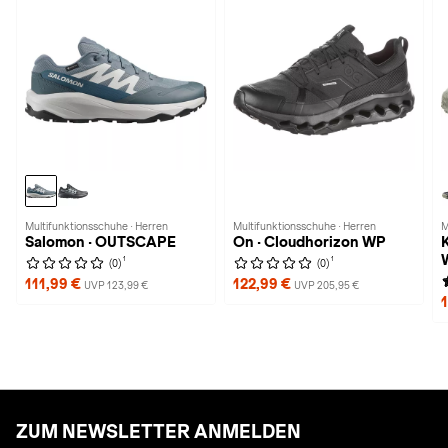
Multifunktionsschuhe · Herren
Multifunktionsschuhe · Herren
M
Salomon · OUTSCAPE
On · Cloudhorizon WP
1
1
(0)
(0)
111,99 €
122,99 €
UVP 123,99 €
UVP 205,95 €
ZUM NEWSLETTER ANMELDEN