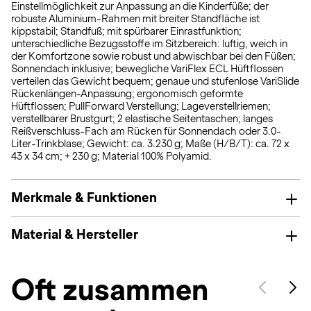
Einstellmöglichkeit zur Anpassung an die Kinderfüße; der
robuste Aluminium-Rahmen mit breiter Standfläche ist
kippstabil; Standfuß; mit spürbarer Einrastfunktion;
unterschiedliche Bezugsstoffe im Sitzbereich: luftig, weich in
der Komfortzone sowie robust und abwischbar bei den Füßen;
Sonnendach inklusive; bewegliche VariFlex ECL Hüftflossen
verteilen das Gewicht bequem; genaue und stufenlose VariSlide
Rückenlängen-Anpassung; ergonomisch geformte
Hüftflossen; PullForward Verstellung; Lageverstellriemen;
verstellbarer Brustgurt; 2 elastische Seitentaschen; langes
Reißverschluss-Fach am Rücken für Sonnendach oder 3.0-
Liter-Trinkblase; Gewicht: ca. 3.230 g; Maße (H/B/T): ca. 72 x
43 x 34 cm; + 230 g; Material 100% Polyamid.
Merkmale & Funktionen
Material & Hersteller
Oft zusammen