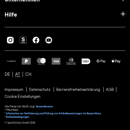
Hilfe
DE
AT
CH
Impressum
Datenschutz
Barrierefreiheitserklärung
AGB
Cookie Einstellungen
Alle Preise inkl. MwSt. zzgl.
Versandkosten
* Pflichtfeld
1
Information zur Verifizierung und Prüfung von Artikelbewertungen via BazaarVoice
²
Einlösebedingungen
© SportScheck GmbH 2026