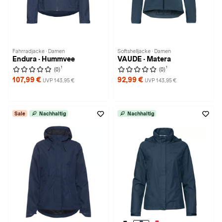
Fahrradjacke · Damen
Softshelljacke · Damen
Endura · Hummvee
VAUDE · Matera
1
1
(0)
(0)
107,99 €
92,99 €
UVP 143,95 €
UVP 143,95 €
Sale
Nachhaltig
Nachhaltig