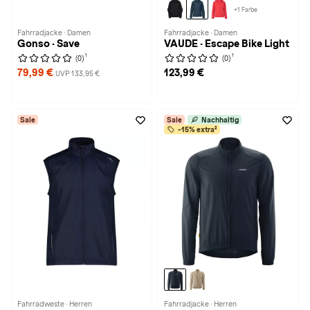
+1 Farbe
Fahrradjacke · Damen
Fahrradjacke · Damen
Gonso · Save
VAUDE · Escape Bike Light
1
1
(0)
(0)
79,99 €
123,99 €
UVP 133,95 €
Sale
Sale
Nachhaltig
-15% extra²
Fahrradweste · Herren
Fahrradjacke · Herren