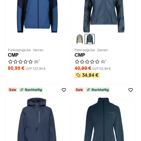
Funktionsjacke · Herren
Fahrradjacke · Damen
CMP
CMP
1
1
(0)
(0)
80,99 €
40,99 €
UVP 123,95 €
UVP 50,99 €
34,84 €
Sale
Nachhaltig
Sale
Nachhaltig