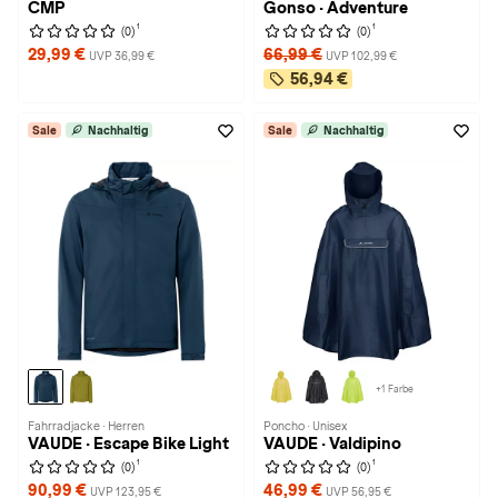
CMP
Gonso · Adventure
1
1
(0)
(0)
29,99 €
66,99 €
UVP 36,99 €
UVP 102,99 €
56,94 €
Sale
Nachhaltig
Sale
Nachhaltig
+1 Farbe
Fahrradjacke · Herren
Poncho · Unisex
VAUDE · Escape Bike Light
VAUDE · Valdipino
1
1
(0)
(0)
90,99 €
46,99 €
UVP 123,95 €
UVP 56,95 €