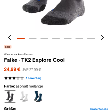
Sale
Wandersocken · Herren
Falke
·
TK2 Explore Cool
24,99 €
UVP 27,99 €
1
1 Bewertung
Farbe:
asphalt melange
Größe:
Größentabelle