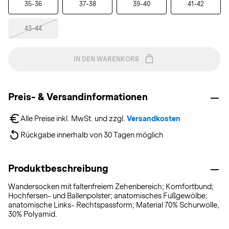
35-36
37-38
39-40
41-42
43-44
IN DEN WARENKORB
Preis- & Versandinformationen
Alle Preise inkl. MwSt. und zzgl. 
Versandkosten
Rückgabe innerhalb von 30 Tagen möglich
Produktbeschreibung
Wandersocken mit faltenfreiem Zehenbereich; Komfortbund;
Hochfersen- und Ballenpolster; anatomisches Fußgewölbe;
anatomische Links- Rechtspassform; Material 70% Schurwolle,
30% Polyamid.