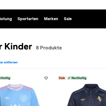
üstung
Sportarten
Marken
Sale
r Kinder
8 Produkte
lter entfernen
cht: Kinder entfernen
für Farbe: in-blau entfernen
hhaltig
Sale
Nachhaltig