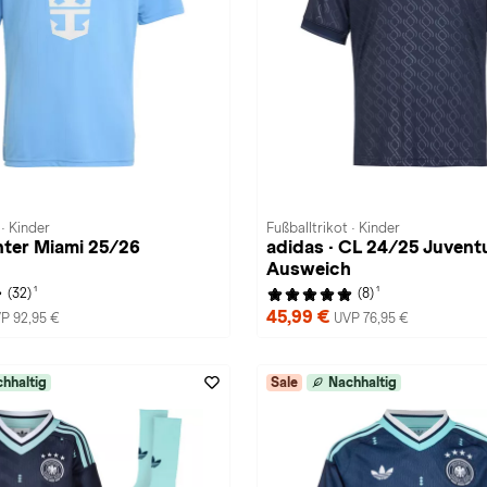
 · Kinder
Fußballtrikot · Kinder
Inter Miami 25/26
adidas · CL 24/25 Juvent
h
Ausweich
1
1
(32)
(8)
45,99 €
P 92,95 €
UVP 76,95 €
hhaltig
Sale
Nachhaltig