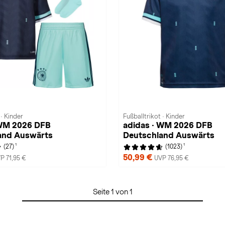
 · Kinder
Fußballtrikot · Kinder
 WM 2026 DFB
adidas · WM 2026 DFB
and Auswärts
Deutschland Auswärts
1
1
(27)
(1023)
50,99 €
P 71,95 €
UVP 76,95 €
Seite 1 von 1