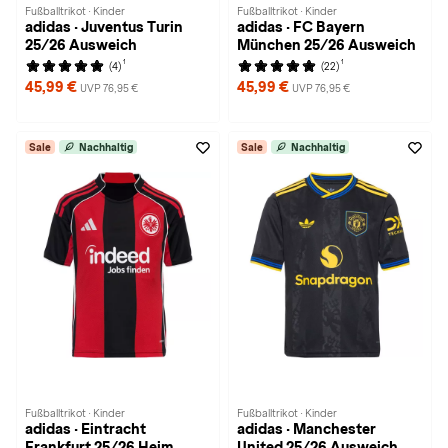
Fußballtrikot · Kinder
Fußballtrikot · Kinder
adidas · Juventus Turin
adidas · FC Bayern
25/26 Ausweich
München 25/26 Ausweich
1
1
(4)
(22)
45,99 €
45,99 €
UVP 76,95 €
UVP 76,95 €
Sale
Nachhaltig
Sale
Nachhaltig
Fußballtrikot · Kinder
Fußballtrikot · Kinder
adidas · Eintracht
adidas · Manchester
Frankfurt 25/26 Heim
United 25/26 Ausweich