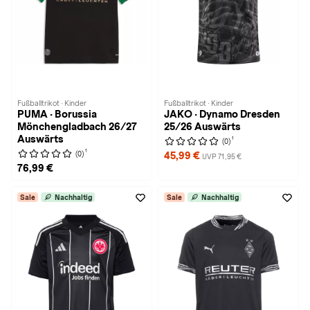
Fußballtrikot · Kinder
Fußballtrikot · Kinder
PUMA · Borussia
JAKO · Dynamo Dresden
Mönchengladbach 26/27
25/26 Auswärts
Auswärts
1
(0)
1
(0)
45,99 €
UVP 71,95 €
76,99 €
Sale
Nachhaltig
Sale
Nachhaltig