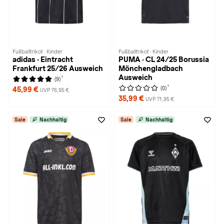
Fußballtrikot · Kinder
Fußballtrikot · Kinder
adidas · Eintracht
PUMA · CL 24/25 Borussia
Frankfurt 25/26 Ausweich
Mönchengladbach
Ausweich
1
(9)
1
(0)
45,99 €
UVP 76,95 €
35,99 €
UVP 71,95 €
Sale
Nachhaltig
Sale
Nachhaltig