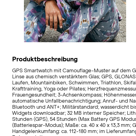
Produktbeschreibung
GPS Smartwatch mit Camouflage-Muster auf dem Gehäu
Linse aus chemisch verstärktem Glas; GPS, GLONAS
Laufen, Mountainbiken, Schwimmen, Triathlon, Skifah
Krafttraining, Yoga oder Pilates; Herzfrequenzmess
Frauengesundheit; 3-Achsenkompass; Höhenmesser; T
automatische Unfallbenachrichtigung; Anruf- und Na
Bluetooth und ANT+; Militärstandard; wasserdicht bi
Widgets downloadbar; 32 MB interner Speicher; Lith
Stunden (GPS), 54 Stunden (Max Battery GPS Modus
(Batteriespar-Modus); Maße: ca. 40 x 40 x 13,3 mm; 
Handgelenkumfang: ca. 112-180 mm; im Lieferumfa