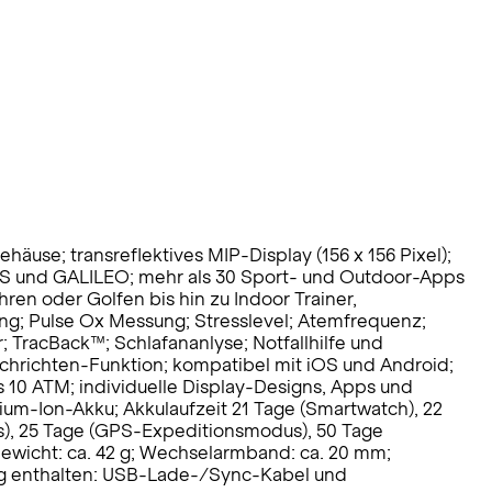
se; transreflektives MIP-Display (156 x 156 Pixel);
S und GALILEO; mehr als 30 Sport- und Outdoor-Apps
ren oder Golfen bis hin zu Indoor Trainer,
ung; Pulse Ox Messung; Stresslevel; Atemfrequenz;
racBack™; Schlafananlyse; Notfallhilfe und
chrichten-Funktion; kompatibel mit iOS und Android;
s 10 ATM; individuelle Display-Designs, Apps und
ium-Ion-Akku; Akkulaufzeit 21 Tage (Smartwatch), 22
), 25 Tage (GPS-Expeditionsmodus), 50 Tage
Gewicht: ca. 42 g; Wechselarmband: ca. 20 mm;
ng enthalten: USB-Lade-/Sync-Kabel und