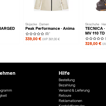
Skijacke · Damen
Skischuhe · He
CHARGED
Peak Performance · Anima
TECNICA 
MV 110 TD
1
(0)
339,00 €
UVP 361,00 €
328,00 €
UV
nehmen
Hilfe
Bestellung
Bezahlung
rogramm
Versand & Lieferung
gkeit
Retoure
Reklamationen
Kontaktformular