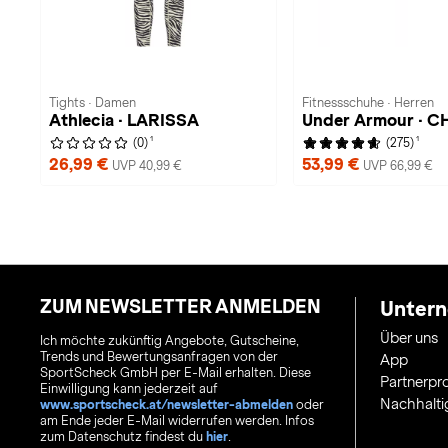
Tights · Damen
Fitnessschuhe · Herren
Athlecia · LARISSA
Under Armour · 
1
1
(0)
(275)
26,99 €
53,99 €
UVP 40,99 €
UVP 66,99 €
ZUM NEWSLETTER ANMELDEN
Unter
Über uns
Ich möchte zukünftig Angebote, Gutscheine,
Trends und Bewertungsanfragen von der
App
SportScheck GmbH per E-Mail erhalten. Diese
Partnerp
Einwilligung kann jederzeit auf
Nachhalti
www.sportscheck.at/newsletter-abmelden
oder
am Ende jeder E-Mail widerrufen werden. Infos
zum Datenschutz findest du
hier
.