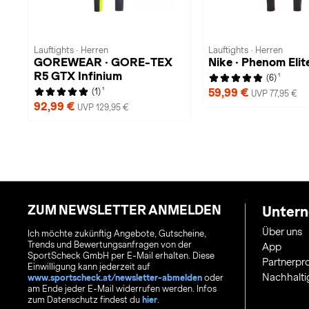
Lauftights · Herren
Lauftights · Herren
GOREWEAR · GORE-TEX
Nike · Phenom Elit
R5 GTX Infinium
1
(6)
1
59,99 €
(1)
UVP 77,95 €
92,99 €
UVP 129,95 €
ZUM NEWSLETTER ANMELDEN
Unter
Über uns
Ich möchte zukünftig Angebote, Gutscheine,
Trends und Bewertungsanfragen von der
App
SportScheck GmbH per E-Mail erhalten. Diese
Partnerp
Einwilligung kann jederzeit auf
Nachhalti
www.sportscheck.at/newsletter-abmelden
oder
am Ende jeder E-Mail widerrufen werden. Infos
zum Datenschutz findest du
hier
.