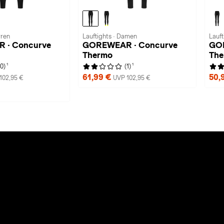
rren
Lauftights · Damen
Lauf
 · Concurve
GOREWEAR · Concurve
GOR
Thermo
The
1
1
(0)
(1)
61,99 €
50,
102,95 €
UVP 102,95 €