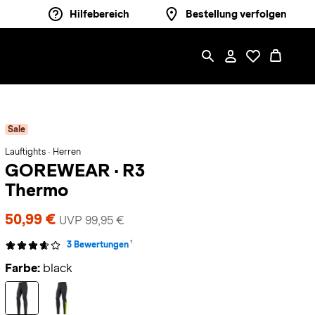
Hilfebereich
Bestellung verfolgen
Sale
Lauftights · Herren
GOREWEAR
·
R3
Thermo
50,99 €
UVP 99,95 €
1
3 Bewertungen
Farbe:
black