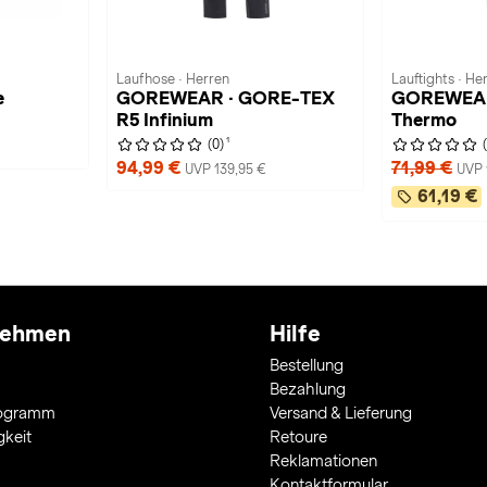
Laufhose · Herren
Lauftights · He
e
GOREWEAR · GORE-TEX
GOREWEAR
R5 Infinium
Thermo
1
(0)
94,99 €
71,99 €
UVP 139,95 €
UVP 
61,19 €
nehmen
Hilfe
Bestellung
Bezahlung
rogramm
Versand & Lieferung
gkeit
Retoure
Reklamationen
Kontaktformular