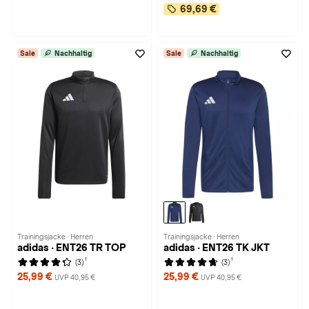
69,69 €
Sale
Nachhaltig
Sale
Nachhaltig
Trainingsjacke · Herren
Trainingsjacke · Herren
adidas · ENT26 TR TOP
adidas · ENT26 TK JKT
1
1
(3)
(3)
25,99 €
25,99 €
UVP 40,95 €
UVP 40,95 €