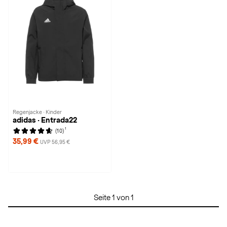
Regenjacke · Kinder
adidas · Entrada22
1
(10)
35,99 €
UVP 56,95 €
Seite 1 von 1