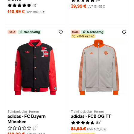
(6)
1
(1)
39,99 €
UVP 51,95 €
110,99 €
UVP 184,95 €
Sale
Nachhaltig
Sale
Nachhaltig
-15% extra²
Bomberjacke · Herren
Trainingsjacke · Herren
adidas · FC Bayern
adidas · FCB OG TT
München
1
(6)
1
(0)
81,99 €
UVP 102,95 €