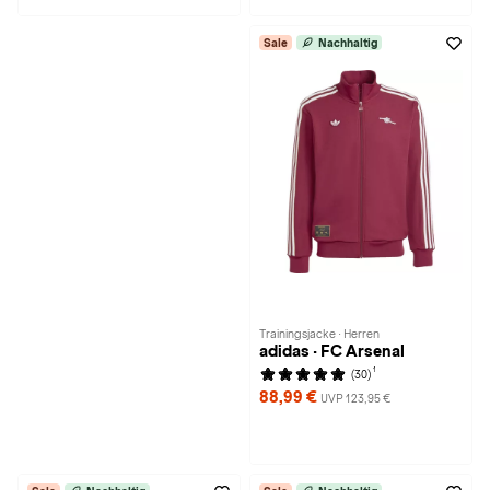
Sale
Nachhaltig
Trainingsjacke · Herren
adidas · FC Arsenal
1
(30)
88,99 €
UVP 123,95 €