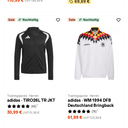
110,99 €
UVP 184,95 €
69,69 €
Sale
Nachhaltig
Sale
Nachhaltig
Trainingsjacke · Herren
Trainingsjacke · Herren
adidas · TIRO26L TR JKT
adidas · WM 1994 DFB
Deutschland Bringback
1
(43)
1
(76)
30,99 €
UVP 51,95 €
61,99 €
UVP 123,99 €