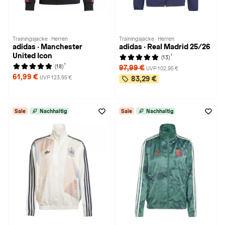
Trainingsjacke · Herren
Trainingsjacke · Herren
adidas · Manchester
adidas · Real Madrid 25/26
United Icon
1
(13)
1
(18)
97,99 €
UVP 102,95 €
61,99 €
UVP 123,95 €
83,29 €
Sale
Nachhaltig
Sale
Nachhaltig