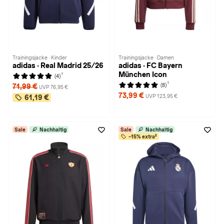
Trainingsjacke · Kinder
Trainingsjacke · Damen
adidas · Real Madrid 25/26
adidas · FC Bayern
München Icon
1
(4)
1
(8)
71,99 €
UVP 76,95 €
73,99 €
UVP 123,95 €
61,19 €
Sale
Nachhaltig
Sale
Nachhaltig
-15% extra²