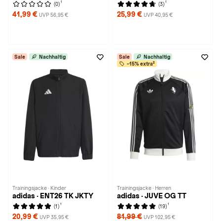
1
1
(0)
(3)
41,99 €
25,99 €
UVP 56,95 €
UVP 40,95 €
Sale
Nachhaltig
Sale
Nachhaltig
-15% extra²
Trainingsjacke · Kinder
Trainingsjacke · Herren
adidas · ENT26 TK JKTY
adidas · JUVE OG TT
1
1
(1)
(19)
20,99 €
81,99 €
UVP 35,95 €
UVP 102,95 €