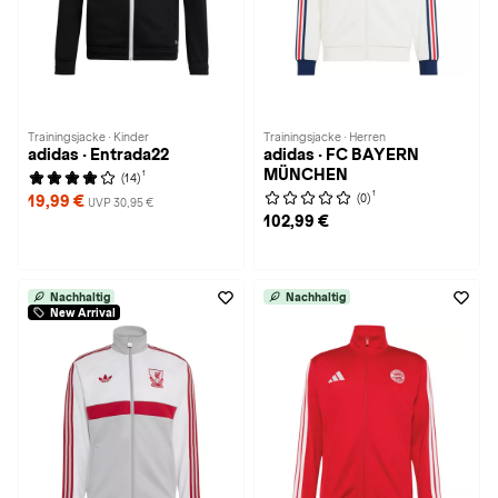
Trainingsjacke · Kinder
Trainingsjacke · Herren
adidas · Entrada22
adidas · FC BAYERN
MÜNCHEN
1
(14)
1
(0)
19,99 €
UVP 30,95 €
102,99 €
Nachhaltig
Nachhaltig
New Arrival