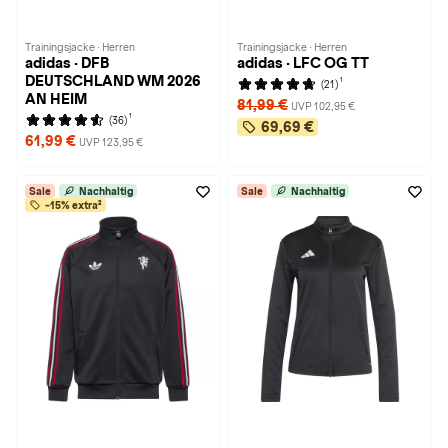
Trainingsjacke · Herren
Trainingsjacke · Herren
adidas · DFB
adidas · LFC OG TT
DEUTSCHLAND WM 2026
1
(21)
AN HEIM
81,99 €
UVP 102,95 €
1
(36)
69,69 €
61,99 €
UVP 123,95 €
Sale
Nachhaltig
Sale
Nachhaltig
-15% extra²