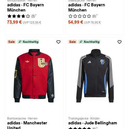
Windbreaker · Herren
Sweatjacke · Herren
adidas · FC Bayern
adidas · FC Bayern
München
München
1
1
(3)
(0)
73,99 €
54,99 €
UVP 123,95 €
UVP 76,95 €
Sale
Nachhaltig
Sale
Nachhaltig
Bomberjacke · Herren
Trainingsjacke · Kinder
adidas · Manchester
adidas · Jude Bellingham
United
1