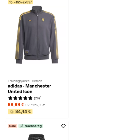
-15% extra²
Trainingsjacke · Herren
adidas · Manchester
United Icon
1
(26)
98,99 €
UVP 123,95 €
84,14 €
Sale
Nachhaltig