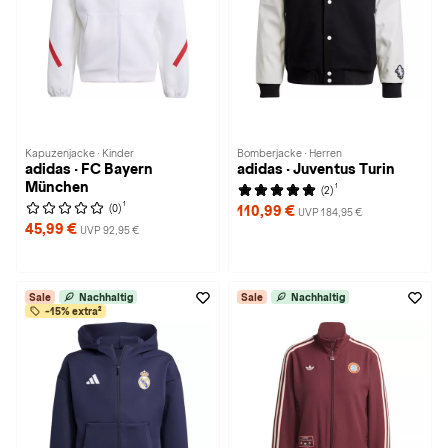
Kapuzenjacke · Kinder
Bomberjacke · Herren
adidas · FC Bayern
adidas · Juventus Turin
München
1
(2)
1
(0)
110,99 €
UVP 184,95 €
45,99 €
UVP 92,95 €
Sale
Nachhaltig
Sale
Nachhaltig
-15% extra²