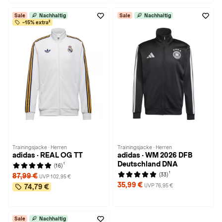
Sale
Nachhaltig
Sale
Nachhaltig
-15% extra²
Trainingsjacke · Herren
Trainingsjacke · Herren
adidas · REAL OG TT
adidas · WM 2026 DFB
Deutschland DNA
1
(16)
1
(33)
87,99 €
UVP 102,95 €
35,99 €
UVP 76,95 €
74,79 €
Sale
Nachhaltig