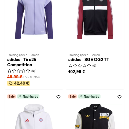
Trainingsjacke · Damen
Trainingsjacke · Herren
adidas · Tiro25
adidas · SGE OG2 TT
Competition
1
(0)
1
(0)
102,99 €
49,99 €
UVP 66,95 €
42,49 €
Sale
Nachhaltig
Sale
Nachhaltig