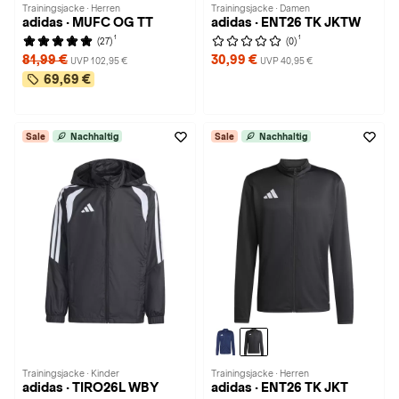
Trainingsjacke · Herren
Trainingsjacke · Damen
adidas · MUFC OG TT
adidas · ENT26 TK JKTW
1
1
(27)
(0)
81,99 €
30,99 €
UVP 102,95 €
UVP 40,95 €
69,69 €
Sale
Nachhaltig
Sale
Nachhaltig
Trainingsjacke · Kinder
Trainingsjacke · Herren
adidas · TIRO26L WBY
adidas · ENT26 TK JKT