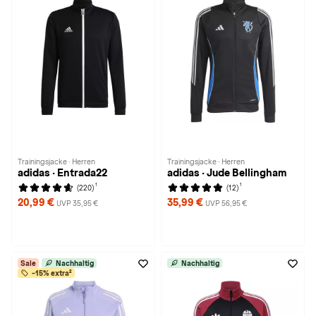
Trainingsjacke · Herren
Trainingsjacke · Herren
adidas · Entrada22
adidas · Jude Bellingham
1
1
(220)
(12)
20,99 €
35,99 €
UVP 35,95 €
UVP 56,95 €
Sale
Nachhaltig
Nachhaltig
-15% extra²