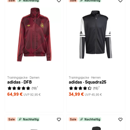
Sale
Nachhaltig
Sale
Nachhaltig
Trainingsjacke · Damen
Trainingsjacke · Herren
adidas · DFB
adidas · Squadra25
1
1
(19)
(15)
64,99 €
34,99 €
UVP 92,95 €
UVP 45,95 €
Sale
Nachhaltig
Sale
Nachhaltig