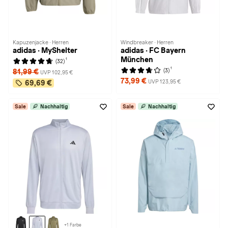
Kapuzenjacke · Herren
Windbreaker · Herren
adidas · MyShelter
adidas · FC Bayern
München
1
(32)
1
(3)
81,99 €
UVP 102,95 €
73,99 €
UVP 123,95 €
69,69 €
Sale
Nachhaltig
Sale
Nachhaltig
+1 Farbe