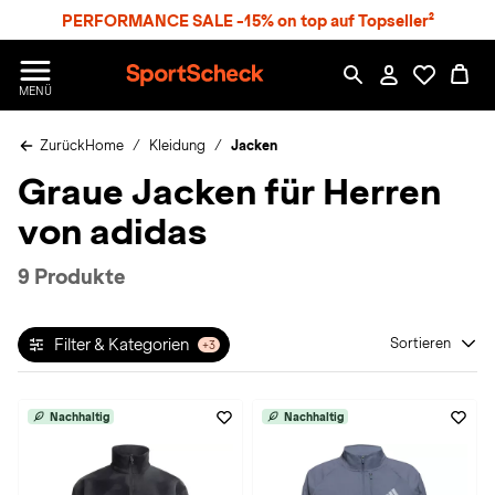
S
PERFORMANCE SALE -15% on top auf Topseller²
p
r
n
S
MENÜ
g
p
e
o
z
Zurück
Home
Kleidung
Jacken
r
u
t
Graue Jacken für Herren
m
S
H
c
von adidas
a
h
u
e
p
c
9 Produkte
t
k
n
h
Filter & Kategorien
Sortieren
+3
a
t
Nachhaltig
Nachhaltig