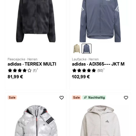
Fleecejacke · Herren
Laufjacke · Herren
adidas · TERREX MULTI
adidas · ADI365--- JKT M
1
1
(1)
(50)
81,99 €
102,99 €
Sale
Sale
Nachhaltig