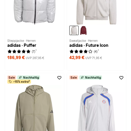
Steppjacke · Herren
Sweatjacke · Herren
adidas · Puffer
adidas · Future Icon
1
1
(7)
(4)
186,99 €
42,99 €
UVP 287,95 €
UVP 71,95 €
Sale
Nachhaltig
Sale
Nachhaltig
-15% extra²