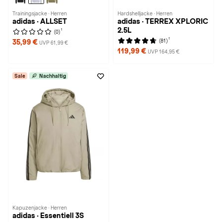
Trainingsjacke · Herren
Hardshelljacke · Herren
adidas · ALLSET
adidas · TERREX XPLORIC
2.5L
1
(0)
1
(81)
35,99 €
UVP 61,99 €
119,99 €
UVP 164,95 €
Sale
Nachhaltig
Kapuzenjacke · Herren
adidas · Essentiell 3S