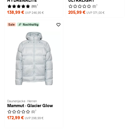
HYDRENALITE
ULTRALIGHT
1
1
(89)
(0)
138,99 €
205,99 €
UVP 246,95 €
UVP 371,00 €
Sale
Nachhaltig
Daunenjacke · Herren
Mammut · Glacier Glow
1
(0)
172,99 €
UVP 298,99 €