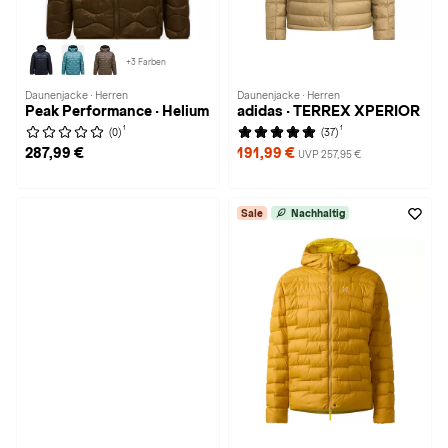
+3 Farben
Daunenjacke · Herren
Daunenjacke · Herren
Peak Performance · Helium
adidas · TERREX XPERIOR
1
1
(0)
(37)
287,99 €
191,99 €
UVP 257,95 €
Sale
Nachhaltig