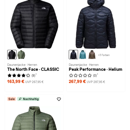
+3 Farben
Daunenjacke · Herren
Daunenjacke · Herren
The North Face · CLASSIC
Peak Performance · Helium
1
1
(9)
(0)
163,99 €
267,99 €
UVP 267,95 €
UVP 287,95 €
Sale
Nachhaltig