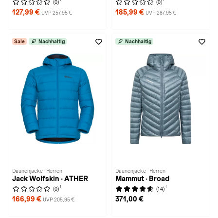
(0)
(0)
127,99 €
185,99 €
UVP 257,95 €
UVP 287,95 €
Sale
Nachhaltig
Nachhaltig
Daunenjacke · Herren
Daunenjacke · Herren
Jack Wolfskin · ATHER
Mammut · Broad
1
1
(0)
(14)
166,99 €
371,00 €
UVP 205,95 €