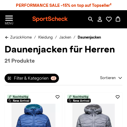
S
PERFORMANCE SALE -15% on top auf Topseller²
p
r
n
S
MENÜ
g
p
e
o
z
Zurück
Home
Kleidung
Jacken
Daunenjacken
r
u
t
Daunenjacken für Herren
m
S
H
c
a
h
21 Produkte
u
e
p
c
t
k
Filter & Kategorien
Sortieren
+2
n
h
a
Nachhaltig
Nachhaltig
New Arrival
New Arrival
t