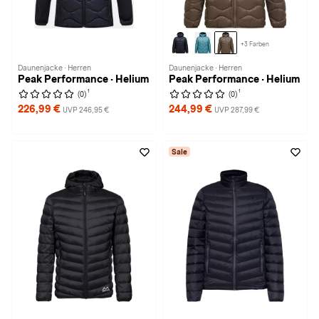
+3 Farben
Daunenjacke · Herren
Daunenjacke · Herren
Peak Performance · Helium
Peak Performance · Helium
1
1
(0)
(0)
226,99 €
244,99 €
UVP 246,95 €
UVP 287,99 €
Sale