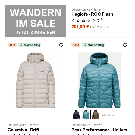
WANDERN
Daunenjacke · Herren
Haglöfs · ROC Flash
IM SALE
1
(0)
201,99 €
UVP 287,95 €
JETZT ZUGREIFEN
Sale
Nachhaltig
Sale
Nachhaltig
+3 Farben
Daunenjacke · Herren
Daunenjacke · Herren
Columbia · Drift
Peak Performance · Helium
1
1