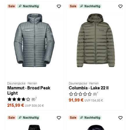
Sale
Nachhaltig
Sale
Nachhaltig
Daunenjacke · Herren
Daunenjacke · Herren
Mammut · Broad Peak
Columbia · Lake 22 II
Light
1
(0)
1
(6)
91,99 €
UVP 154,95 €
215,99 €
UVP 309,00 €
Sale
Nachhaltig
Sale
Nachhaltig