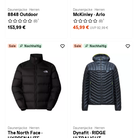
Daunenjacke · Herren
Daunenjacke · Herren
8848 Outdoor
McKinley · Arlo
1
1
(0)
(0)
153,99 €
45,99 €
UVP 92,99 €
Sale
Nachhaltig
Sale
Nachhaltig
Daunenjacke · Herren
Daunenjacke · Herren
The North Face ·
Dynafit · RIDGE