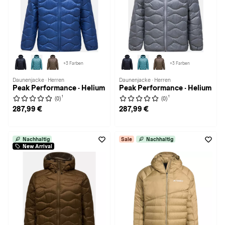
+3 Farben
+3 Farben
Daunenjacke · Herren
Daunenjacke · Herren
Peak Performance · Helium
Peak Performance · Helium
1
1
(0)
(0)
287,99 €
287,99 €
Nachhaltig
Sale
Nachhaltig
New Arrival