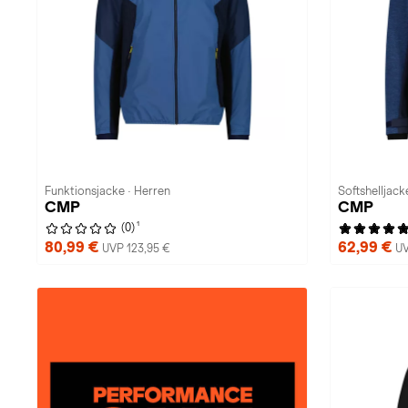
Funktionsjacke · Herren
Softshelljack
CMP
CMP
1
(0)
80,99 €
62,99 €
UVP 123,95 €
UV