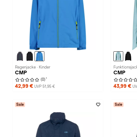
Regenjacke · Kinder
Funktionsjac
CMP
CMP
1
(0)
42,99 €
43,99 €
UVP 51,95 €
UV
Sale
Sale