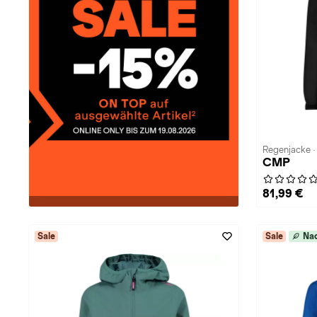
Regenjacke 
CMP
81,99 €
Sale
Sale
Nac