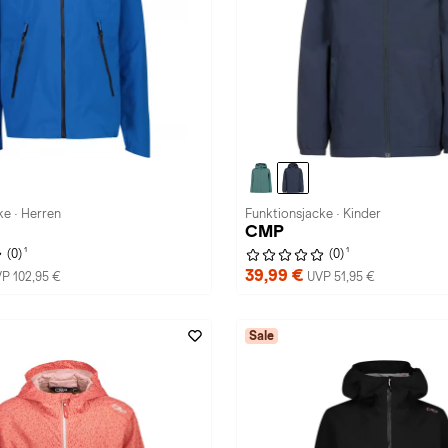
ke · Herren
Funktionsjacke · Kinder
CMP
1
1
(0)
(0)
39,99 €
P 102,95 €
UVP 51,95 €
Sale