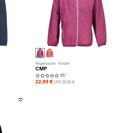
Regenjacke · Kinder
CMP
1
(0)
22,99 €
UVP 29,95 €