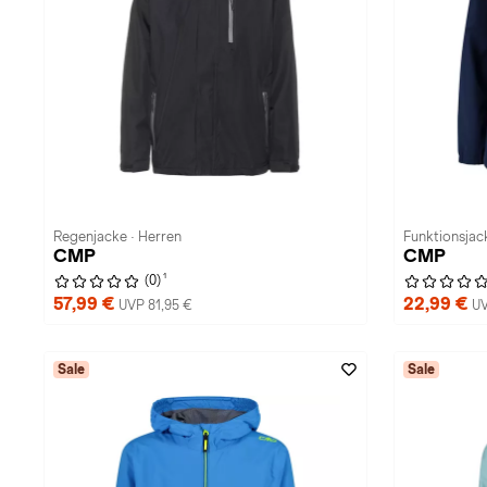
Regenjacke · Herren
Funktionsjack
CMP
CMP
1
(0)
57,99 €
22,99 €
UVP 81,95 €
UV
Sale
Sale