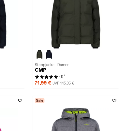
Steppjacke · Damen
CMP
1
(1)
71,99 €
UVP 143,95 €
Sale