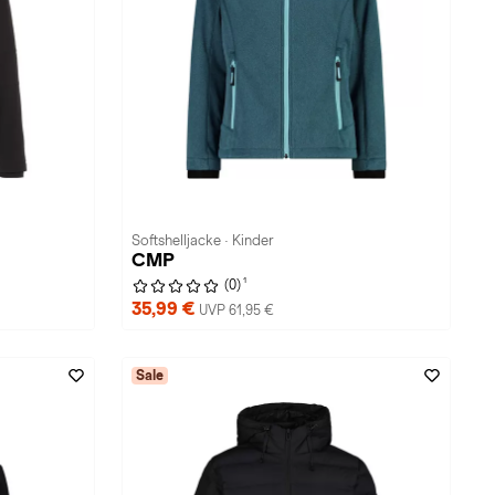
Softshelljacke · Kinder
CMP
1
(0)
35,99 €
UVP 61,95 €
Sale