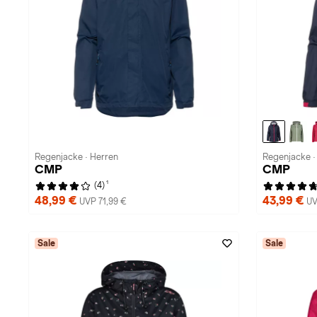
Regenjacke · Herren
Regenjacke 
CMP
CMP
1
(4)
48,99 €
43,99 €
UVP 71,99 €
UV
Sale
Sale