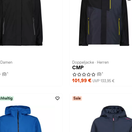
· Damen
Doppeljacke · Herren
CMP
1
1
(0)
(0)
101,99 €
UVP 133,95 €
hhaltig
Sale