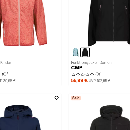
 Kinder
Funktionsjacke · Damen
CMP
1
1
(0)
(0)
55,99 €
P 30,95 €
UVP 102,95 €
Sale