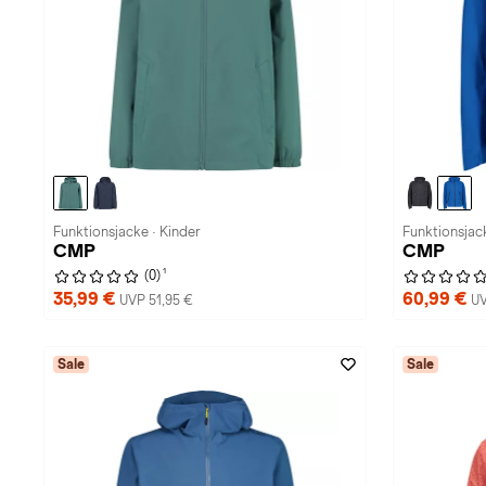
Funktionsjacke · Kinder
Funktionsjac
CMP
CMP
1
(0)
35,99 €
60,99 €
UVP 51,95 €
UV
Sale
Sale