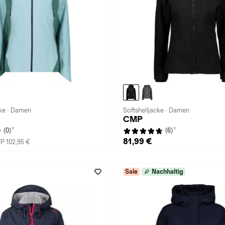
ke · Damen
Softshelljacke · Damen
CMP
1
1
(0)
(6)
81,99 €
P 102,95 €
Sale
Nachhaltig