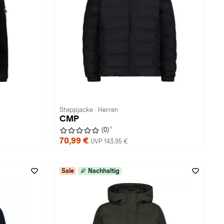
Steppjacke · Herren
CMP
1
(0)
70,99 €
UVP 143,95 €
Sale
Nachhaltig