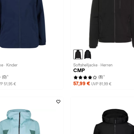
e · Kinder
Softshelljacke · Herren
CMP
1
1
(0)
(8)
57,99 €
P 51,95 €
UVP 81,99 €