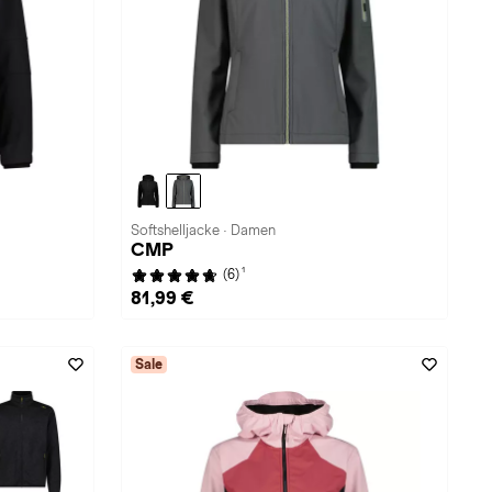
Softshelljacke · Damen
CMP
1
(6)
81,99 €
Sale