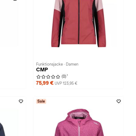
Funktionsjacke · Damen
CMP
1
(0)
75,99 €
UVP 123,95 €
Sale