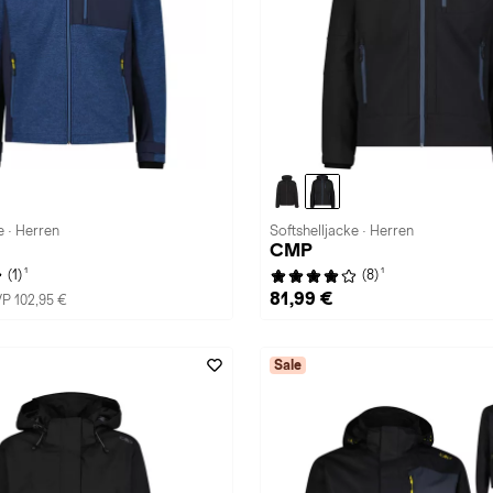
e · Herren
Softshelljacke · Herren
CMP
1
1
(1)
(8)
81,99 €
P 102,95 €
Sale