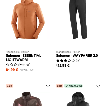
Fleecejacke · Herren
Wanderhose · Herren
Salomon · ESSENTIAL
Salomon · WAYFARER 2.0
LIGHTWARM
1
(1)
1
(0)
112,99 €
81,99 €
UVP 102,95 €
Sale
Sale
Nachhaltig