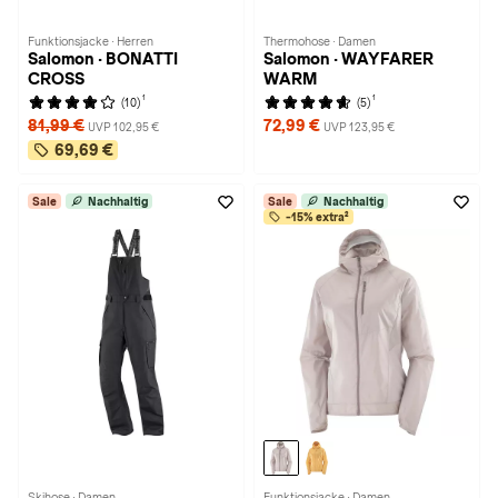
Funktionsjacke · Herren
Thermohose · Damen
Salomon · BONATTI
Salomon · WAYFARER
CROSS
WARM
1
1
(10)
(5)
81,99 €
72,99 €
UVP 102,95 €
UVP 123,95 €
69,69 €
Sale
Nachhaltig
Sale
Nachhaltig
-15% extra²
Skihose · Damen
Funktionsjacke · Damen