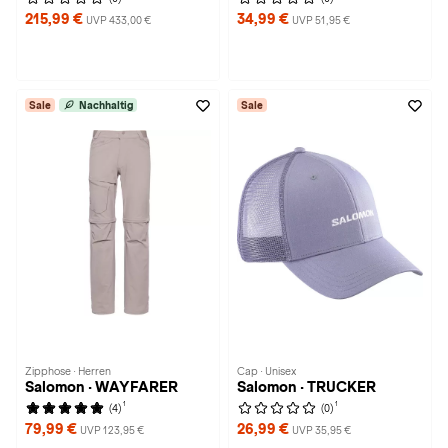
215,99 €
34,99 €
UVP 433,00 €
UVP 51,95 €
Sale
Nachhaltig
Sale
Zipphose · Herren
Cap · Unisex
Salomon · WAYFARER
Salomon · TRUCKER
1
1
(4)
(0)
79,99 €
26,99 €
UVP 123,95 €
UVP 35,95 €