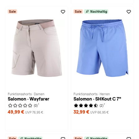
Sale
Sale
Nachhaltig
Funktionsshorts · Damen
Funktionsshorts · Herren
Salomon · Wayfarer
Salomon · SHKout C 7''
1
1
(0)
(2)
49,99 €
32,99 €
UVP 76,95 €
UVP 66,95 €
Sale
Nachhaltig
Sale
Nachhaltig