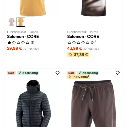
Funktionsshirt · Damen
Funktionstank · Herren
Salomon · CORE
Salomon · CORE
1
1
(1)
(0)
29,99 €
43,99 €
UVP 45,95 €
UVP 56,95 €
37,39 €
Sale
Nachhaltig
Sale
Nachhaltig
-15% extra²