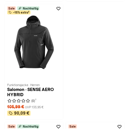
Sale
Nachhaltig
-15% extra²
Funktionsjacke · Herren
Salomon · SENSE AERO
HYBRID
1
(0)
105,99 €
UVP 133,95 €
90,09 €
Sale
Nachhaltig
Sale