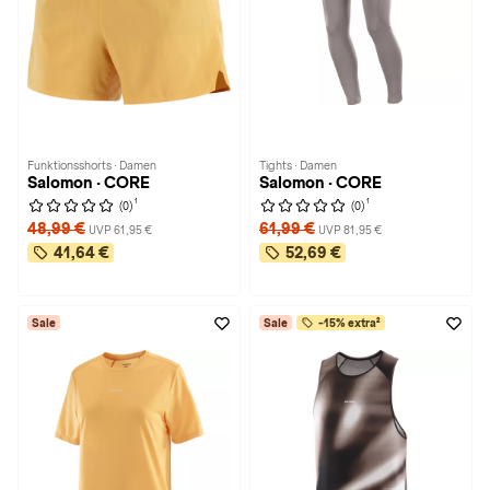
Funktionsshorts · Damen
Tights · Damen
Salomon · CORE
Salomon · CORE
1
1
(0)
(0)
48,99 €
61,99 €
UVP 61,95 €
UVP 81,95 €
41,64 €
52,69 €
Sale
Sale
-15% extra²