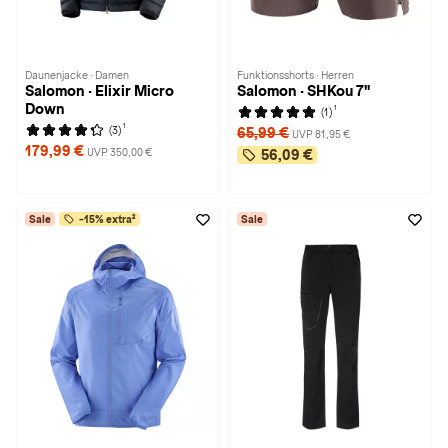
Daunenjacke · Damen
Funktionsshorts · Herren
Salomon · Elixir Micro
Salomon · SHKou 7''
Down
1
(1)
1
(3)
65,99 €
UVP 81,95 €
179,99 €
UVP 350,00 €
56,09 €
Sale
-15% extra²
Sale