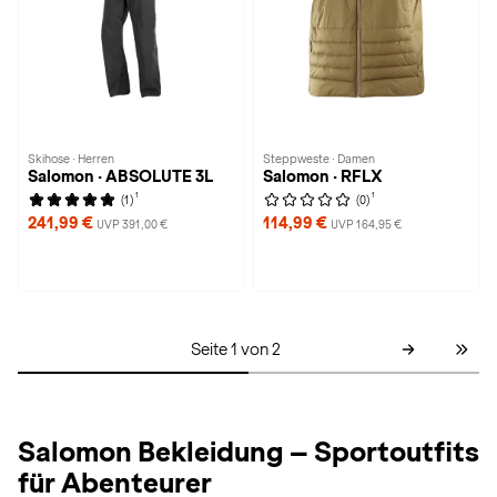
Skihose · Herren
Steppweste · Damen
Salomon · ABSOLUTE 3L
Salomon · RFLX
1
1
(1)
(0)
241,99 €
114,99 €
UVP 391,00 €
UVP 164,95 €
Seite 1 von 2
Salomon Bekleidung – Sportoutfits
für Abenteurer