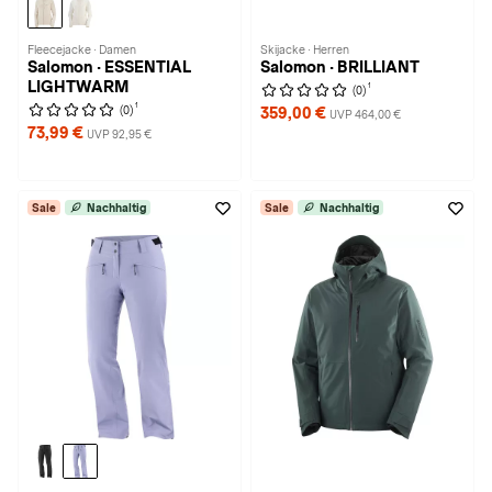
Fleecejacke · Damen
Skijacke · Herren
Salomon · ESSENTIAL
Salomon · BRILLIANT
LIGHTWARM
1
(0)
1
(0)
359,00 €
UVP 464,00 €
73,99 €
UVP 92,95 €
Sale
Nachhaltig
Sale
Nachhaltig