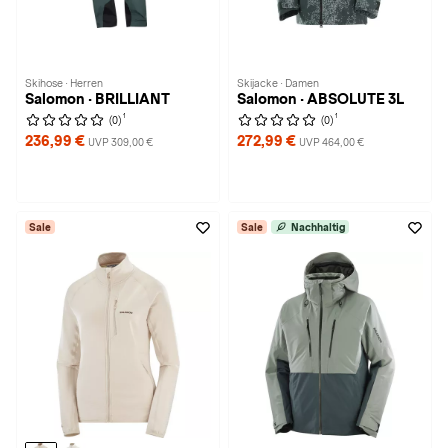
Skihose · Herren
Skijacke · Damen
Salomon · BRILLIANT
Salomon · ABSOLUTE 3L
1
1
(0)
(0)
236,99 €
272,99 €
UVP 309,00 €
UVP 464,00 €
Sale
Sale
Nachhaltig