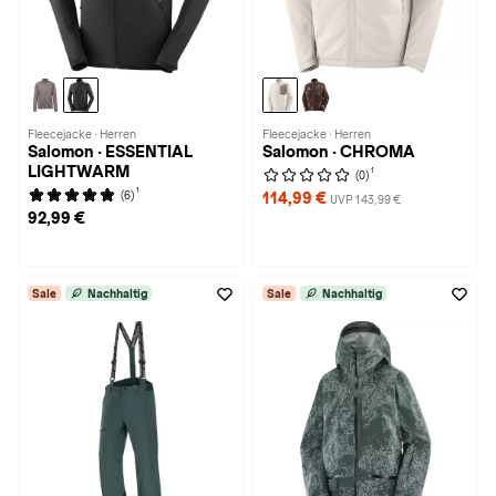
Fleecejacke · Herren
Fleecejacke · Herren
Salomon · ESSENTIAL
Salomon · CHROMA
LIGHTWARM
1
(0)
1
(6)
114,99 €
UVP 143,99 €
92,99 €
Sale
Nachhaltig
Sale
Nachhaltig