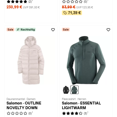
1
1
(2)
(0)
230,99 €
83,99 €
UVP 391,00 €
UVP 123,95 €
71,39 €
Sale
Nachhaltig
Sale
Daunenmantel · Damen
Fleeceshirt · Herren
Salomon · OUTLINE
Salomon · ESSENTIAL
NOVELTY DOWN
LIGHTWARM
1
1
(0)
(3)