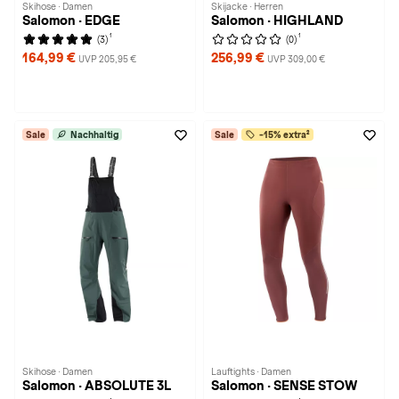
Skihose · Damen
Skijacke · Herren
Salomon · EDGE
Salomon · HIGHLAND
1
1
(3)
(0)
164,99 €
256,99 €
UVP 205,95 €
UVP 309,00 €
Sale
Nachhaltig
Sale
-15% extra²
Skihose · Damen
Lauftights · Damen
Salomon · ABSOLUTE 3L
Salomon · SENSE STOW