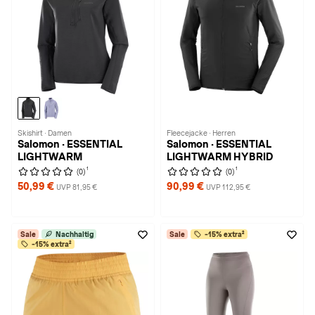
Skishirt · Damen
Fleecejacke · Herren
Salomon · ESSENTIAL
Salomon · ESSENTIAL
LIGHTWARM
LIGHTWARM HYBRID
1
1
(0)
(0)
50,99 €
90,99 €
UVP 81,95 €
UVP 112,95 €
Sale
Nachhaltig
Sale
-15% extra²
-15% extra²