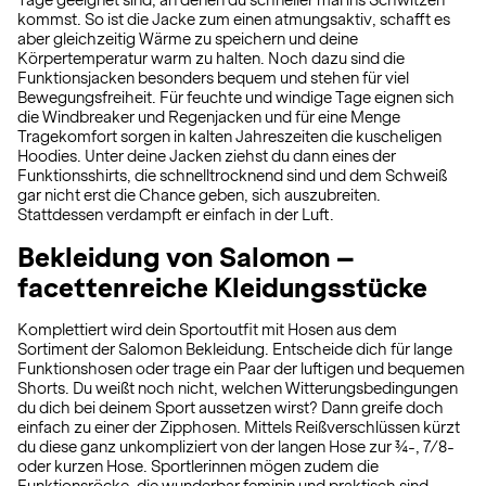
Tage geeignet sind, an denen du schneller mal ins Schwitzen
kommst. So ist die Jacke zum einen atmungsaktiv, schafft es
aber gleichzeitig Wärme zu speichern und deine
Körpertemperatur warm zu halten. Noch dazu sind die
Funktionsjacken besonders bequem und stehen für viel
Bewegungsfreiheit. Für feuchte und windige Tage eignen sich
die Windbreaker und Regenjacken und für eine Menge
Tragekomfort sorgen in kalten Jahreszeiten die kuscheligen
Hoodies. Unter deine Jacken ziehst du dann eines der
Funktionsshirts, die schnelltrocknend sind und dem Schweiß
gar nicht erst die Chance geben, sich auszubreiten.
Stattdessen verdampft er einfach in der Luft.
Bekleidung von Salomon –
facettenreiche Kleidungsstücke
Komplettiert wird dein Sportoutfit mit Hosen aus dem
Sortiment der Salomon Bekleidung. Entscheide dich für lange
Funktionshosen oder trage ein Paar der luftigen und bequemen
Shorts. Du weißt noch nicht, welchen Witterungsbedingungen
du dich bei deinem Sport aussetzen wirst? Dann greife doch
einfach zu einer der Zipphosen. Mittels Reißverschlüssen kürzt
du diese ganz unkompliziert von der langen Hose zur ¾-, 7/8-
oder kurzen Hose. Sportlerinnen mögen zudem die