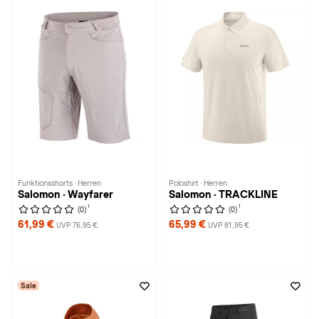
Funktionsshorts · Herren
Poloshirt · Herren
Salomon · Wayfarer
Salomon · TRACKLINE
1
1
(0)
(0)
61,99 €
65,99 €
UVP 76,95 €
UVP 81,95 €
Sale