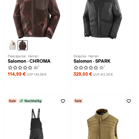
Fleecejacke · Herren
Skijacke · Herren
Salomon · CHROMA
Salomon · SPARK
1
1
(0)
(0)
114,99 €
329,00 €
UVP 143,99 €
UVP 412,00 €
Sale
Nachhaltig
Sale