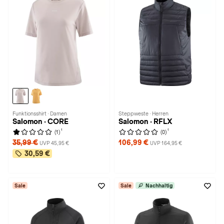
Funktionsshirt · Damen
Steppweste · Herren
Salomon · CORE
Salomon · RFLX
1
1
(1)
(0)
35,99 €
106,99 €
UVP 45,95 €
UVP 164,95 €
30,59 €
Sale
Sale
Nachhaltig