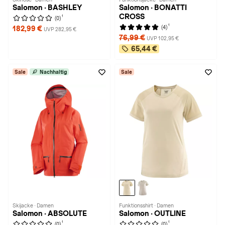
Salomon · BASHLEY
Salomon · BONATTI
CROSS
1
(0)
1
(4)
182,99 €
UVP 282,95 €
76,99 €
UVP 102,95 €
65,44 €
Sale
Nachhaltig
Sale
Skijacke · Damen
Funktionsshirt · Damen
Salomon · ABSOLUTE
Salomon · OUTLINE
1
1
(0)
(0)