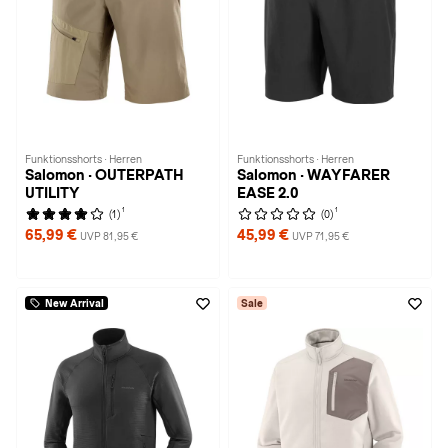
Funktionsshorts · Herren
Funktionsshorts · Herren
Salomon · OUTERPATH
Salomon · WAYFARER
UTILITY
EASE 2.0
1
1
(1)
(0)
65,99 €
45,99 €
UVP 81,95 €
UVP 71,95 €
New Arrival
Sale