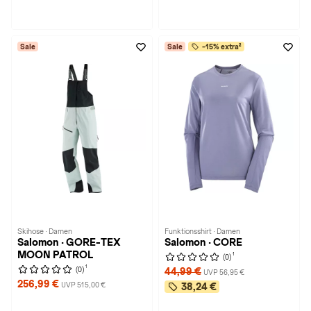
Sale
Sale
-15% extra²
Skihose · Damen
Funktionsshirt · Damen
Salomon · GORE-TEX
Salomon · CORE
MOON PATROL
1
(0)
1
(0)
44,99 €
UVP 56,95 €
256,99 €
UVP 515,00 €
38,24 €