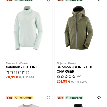
Fleeceshirt · Damen
Skijacke · Herren
Salomon · OUTLINE
Salomon · GORE-TEX
CHARGER
1
(0)
1
(0)
70,99 €
UVP 112,95 €
231,99 €
UVP 464,00 €
Sale
-15% extra²
Sale
Nachhaltig