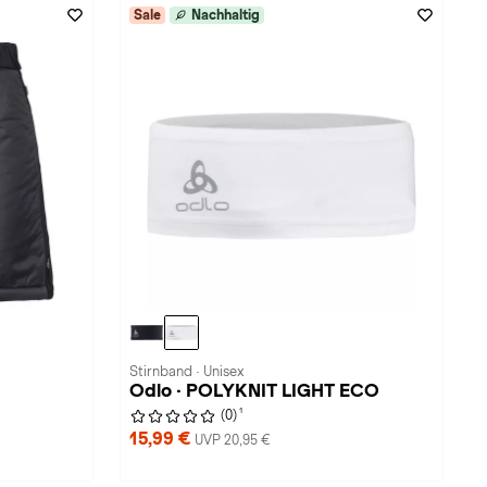
Sale
Nachhaltig
Stirnband · Unisex
Odlo · POLYKNIT LIGHT ECO
1
(0)
15,99 €
UVP 20,95 €