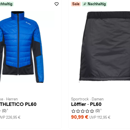
hhaltig
Sale
Nachhaltig
ke · Herren
Sportrock · Damen
 ATHLETICO PL60
Löffler · PL60
1
1
(0)
(0)
90,99 €
UVP 226,95 €
UVP 112,95 €