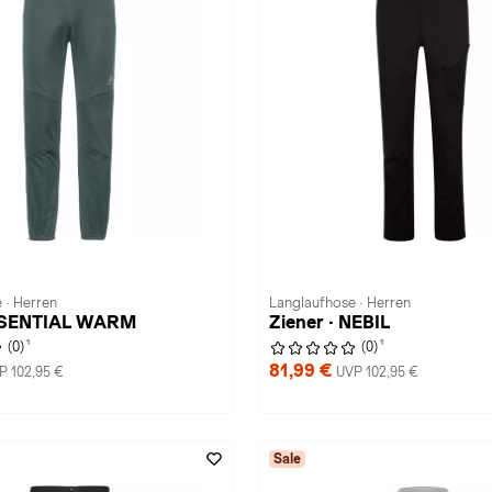
 · Herren
Langlaufhose · Herren
SSENTIAL WARM
Ziener · NEBIL
1
1
(0)
(0)
81,99 €
P 102,95 €
UVP 102,95 €
Sale