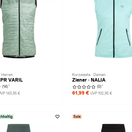
 Herren
Kurzweste · Damen
XPR VARIL
Ziener · NALIA
1
1
(14)
(0)
61,99 €
UVP 143,95 €
UVP 102,95 €
hhaltig
Sale