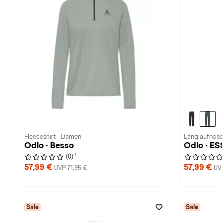
Fleeceshirt · Damen
Langlaufhose
Odlo · Besso
Odlo · E
1
(0)
57,99 €
57,99 €
UVP 71,95 €
UV
Sale
Sale