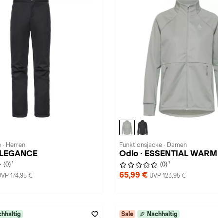
 · Herren
Funktionsjacke · Damen
 ELEGANCE
Odlo · ESSENTIAL WARM
1
1
(0)
(0)
65,99 €
UVP 174,95 €
UVP 123,95 €
hhaltig
Sale
Nachhaltig