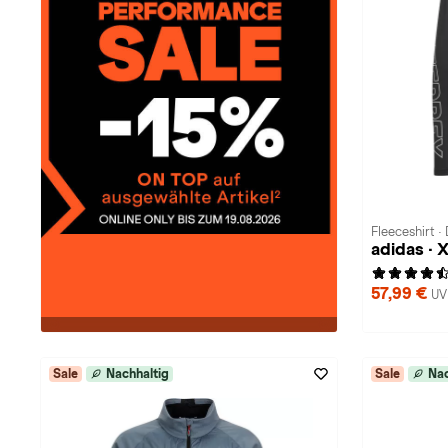
Fleeceshirt 
adidas · 
57,99 €
UV
Sale
Nachhaltig
Sale
Nac