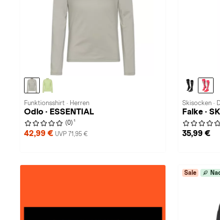
Funktionsshirt · Herren
Skisocken ·
Odlo · ESSENTIAL
Falke · 
1
(0)
42,99 €
35,99 €
UVP 71,95 €
Sale
Nac