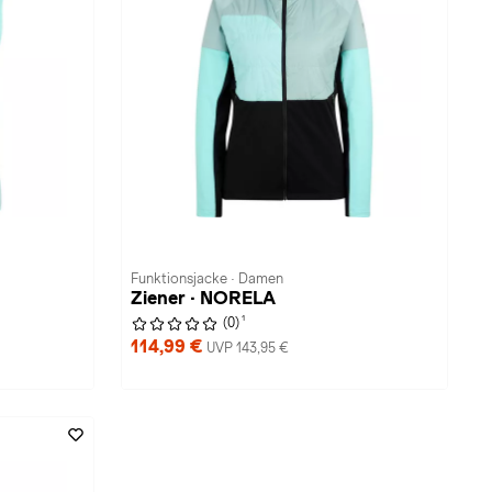
Funktionsjacke · Damen
Ziener · NORELA
1
(0)
114,99 €
UVP 143,95 €