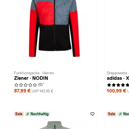
Funktionsjacke · Herren
Steppweste ·
Ziener · NODIN
adidas · 
1
(0)
87,99 €
100,99 €
UVP 143,95 €
Sale
Nachhaltig
Sale
Nac