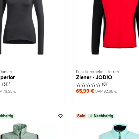
· Damen
Funktionsjacke · Herren
Xperior
Ziener · JODIO
1
1
(31)
(0)
65,99 €
P 79,95 €
UVP 92,95 €
hhaltig
Sale
Nachhaltig