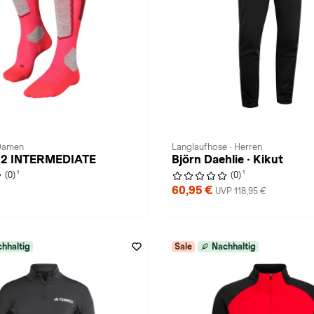
 Damen
Langlaufhose · Herren
SK2 INTERMEDIATE
Björn Daehlie · Kikut
1
1
(0)
(0)
60,95 €
UVP 118,95 €
hhaltig
Sale
Nachhaltig