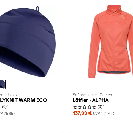
e · Unisex
Softshelljacke · Damen
POLYKNIT WARM ECO
Löffler · ALPHA
1
1
(0)
(0)
137,99 €
P 25,95 €
UVP 184,95 €