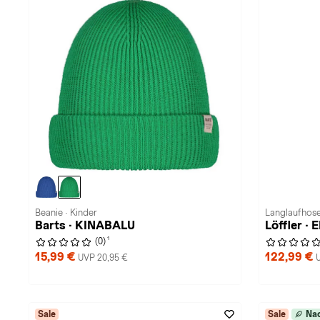
Beanie · Kinder
Langlaufhose
Barts · KINABALU
Löffler ·
1
(0)
15,99 €
122,99 €
UVP 20,95 €
Sale
Sale
Nac