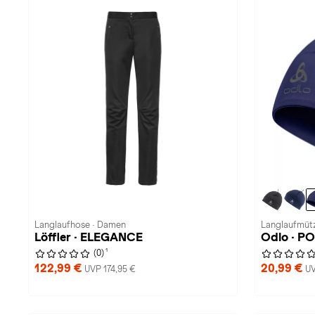
Langlaufhose · Damen
Langlaufmütz
Löffler · ELEGANCE
Odlo · 
1
(0)
122,99 €
20,99 €
UVP 174,95 €
UV