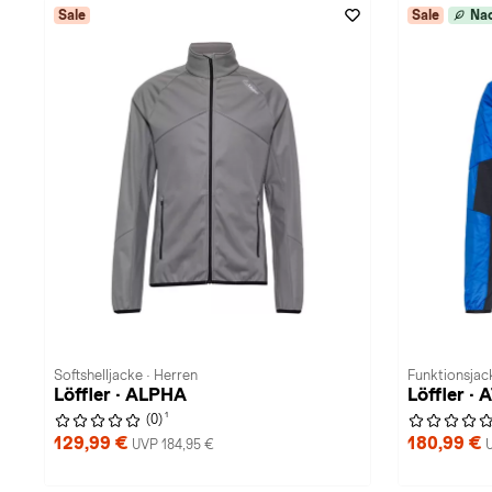
Sale
Sale
Nac
Softshelljacke · Herren
Funktionsjac
Löffler · ALPHA
Löffler ·
1
(0)
129,99 €
180,99 €
UVP 184,95 €