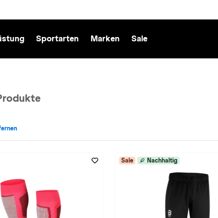
üstung
Sportarten
Marken
Sale
Produkte
tfernen
rt: Skilanglauf entfernen
Sale
Nachhaltig