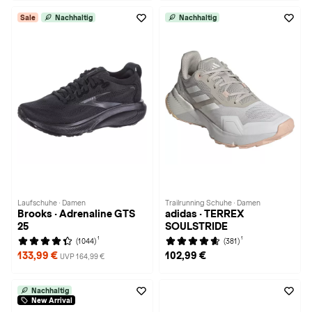
Sale
Nachhaltig
Nachhaltig
Laufschuhe · Damen
Trailrunning Schuhe · Damen
Brooks · Adrenaline GTS
adidas · TERREX
25
SOULSTRIDE
1
1
(1044)
(381)
133,99 €
102,99 €
UVP 164,99 €
Nachhaltig
New Arrival