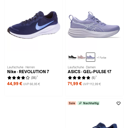
+1 Farbe
Laufschuhe · Herren
Laufschuhe · Damen
Nike · REVOLUTION 7
ASICS · GEL-PULSE 17
1
1
(35)
(5)
44,99 €
71,99 €
UVP 66,95 €
UVP 112,99 €
Sale
Nachhaltig