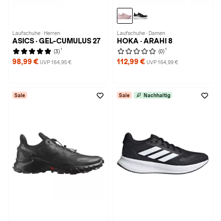
Laufschuhe · Herren
Laufschuhe · Damen
ASICS · GEL-CUMULUS 27
HOKA · ARAHI 8
1
1
(3)
(0)
98,99 €
112,99 €
UVP 164,95 €
UVP 164,99 €
Sale
Sale
Nachhaltig