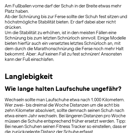
Am Fußballen vorne darf der Schuh in der Breite etwas mehr
Platz haben.
Ab der Schnürung bis zur Ferse sollte der Schuh fest sitzen und
höchstmögliche Stabilität bieten. Er darf dabei aber nicht
drücken.
Um die Stabilität zu erhöhen, ist in den meisten Fällen eine
Schnürung bis zum letzten Schnürloch sinnvoll. Einige Modelle
bieten hierfür auch ein versetztes letztes Schnürloch an, mit
dem durch die Marathonschnürung die Ferse noch mehr Halt
bekommt. Aber: Auf keinen Fall zu fest schnüren! Ansonsten
kann der Fuß einschlafen.
Langlebigkeit
Wie lange halten Laufschuhe ungefähr?
Wechseln sollte man Laufschuhe etwa nach 1.000 Kilometern.
Wer zwei- bis dreimal die Woche Distanzen um die acht bis
zehn Kilometer absolviert, sollte demnach seinen Schuh nach
etwa einem Jahr wechseln. Bei längeren Distanzen pro Woche
müssen die Schuhe entsprechend früher ersetzt werden. Tipp:
Bei neuen Schuhen seinen Fitness Tracker so einstellen, dass er
die zurückgelegte Distanz der Schuhe erfasst.