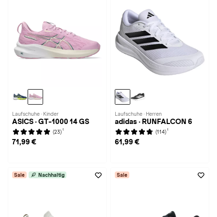
Laufschuhe · Kinder
Laufschuhe · Herren
ASICS · GT-1000 14 GS
adidas · RUNFALCON 6
1
1
(23)
(114)
71,99 €
61,99 €
Sale
Nachhaltig
Sale