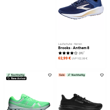
Laufschuhe · Herren
Brooks · Anthem 8
1
(25)
62,99 €
UVP 102,99 €
Nachhaltig
Sale
Nachhaltig
New Arrival