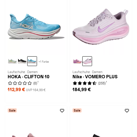
+1 Farbe
Laufschuhe · Damen
Laufschuhe · Damen
HOKA · CLIFTON 10
Nike · VOMERO PLUS
1
1
(0)
(233)
112,99 €
184,99 €
UVP 164,99 €
Sale
Sale