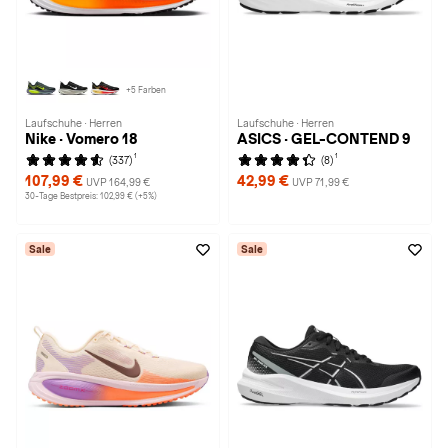
+5 Farben
Laufschuhe · Herren
Laufschuhe · Herren
Nike · Vomero 18
ASICS · GEL-CONTEND 9
1
1
(337)
(8)
107,99 €
42,99 €
UVP 164,99 €
UVP 71,99 €
30-Tage Bestpreis: 102,99 € (+5%)
Sale
Sale