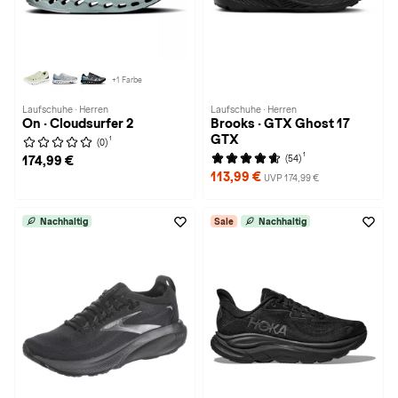
+1 Farbe
Laufschuhe · Herren
Laufschuhe · Herren
On · Cloudsurfer 2
Brooks · GTX Ghost 17
GTX
1
(0)
1
(54)
174,99 €
113,99 €
UVP 174,99 €
Nachhaltig
Sale
Nachhaltig