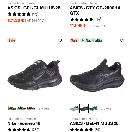
Laufschuhe · Damen
Laufschuhe · Herren
ASICS · GEL-CUMULUS 28
ASICS · GTX GT-2000 14
GTX
1
(17)
1
(10)
121,99 €
UVP 164,99 €
113,99 €
UVP 174,99 €
Sale
Sale
Nachhaltig
+5 Farben
+2 Farben
Laufschuhe · Herren
Laufschuhe · Herren
Nike · Vomero 18
ASICS · GEL-NIMBUS 28
1
1
(337)
(36)