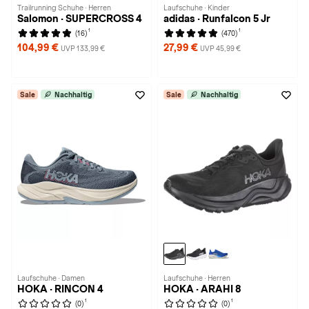
Trailrunning Schuhe · Herren
Laufschuhe · Kinder
Salomon · SUPERCROSS 4
adidas · Runfalcon 5 Jr
1
1
(16)
(470)
104,99 €
27,99 €
UVP 133,99 €
UVP 45,99 €
Sale
Nachhaltig
Sale
Nachhaltig
Laufschuhe · Damen
Laufschuhe · Herren
HOKA · RINCON 4
HOKA · ARAHI 8
1
1
(0)
(0)