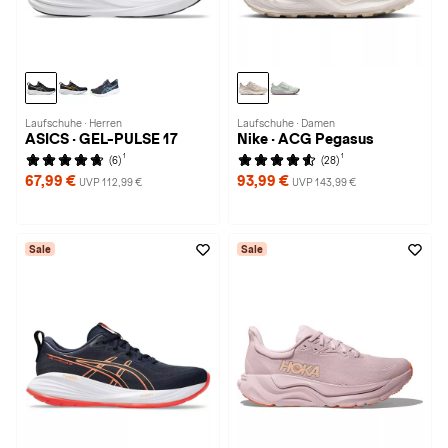
Laufschuhe · Herren
Laufschuhe · Damen
ASICS · GEL-PULSE 17
Nike · ACG Pegasus
1
1
(6)
(28)
67,99 €
93,99 €
UVP 112,99 €
UVP 143,99 €
Sale
Sale