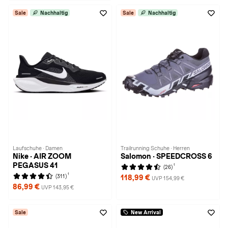
Sale
Nachhaltig
Sale
Nachhaltig
Laufschuhe · Damen
Trailrunning Schuhe · Herren
Nike · AIR ZOOM
Salomon · SPEEDCROSS 6
PEGASUS 41
1
(26)
1
(311)
118,99 €
UVP 154,99 €
86,99 €
UVP 143,95 €
Sale
New Arrival