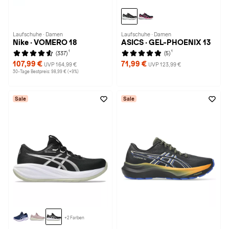
Laufschuhe · Damen
Laufschuhe · Damen
Nike · VOMERO 18
ASICS · GEL-PHOENIX 13
1
1
(337)
(5)
107,99 €
71,99 €
UVP 164,99 €
UVP 123,99 €
30-Tage Bestpreis: 98,99 € (+9%)
Sale
Sale
+2 Farben