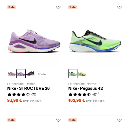
Sale
Sale
+1 Farbe
Laufschuhe · Damen
Laufschuhe · Herren
Nike · STRUCTURE 26
Nike · Pegasus 42
1
1
(74)
(67)
93,99 €
102,99 €
UVP 143,95 €
UVP 143,99 €
Sale
Sale