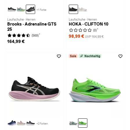
+1 Farbe
Laufschuhe · Herren
Laufschuhe · Herren
Brooks · Adrenaline GTS
HOKA · CLIFTON 10
25
1
(0)
1
(569)
98,99 €
UVP 164,99 €
164,99 €
Sale
Nachhaltig
+2 Farben