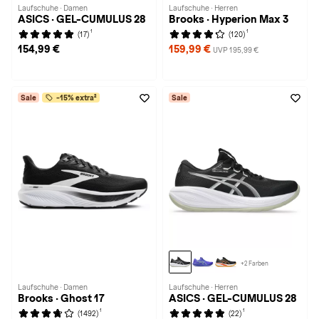
Laufschuhe · Damen
Laufschuhe · Herren
ASICS · GEL-CUMULUS 28
Brooks · Hyperion Max 3
1
1
(17)
(120)
154,99 €
159,99 €
UVP 195,99 €
Sale
-15% extra²
Sale
+2 Farben
Laufschuhe · Damen
Laufschuhe · Herren
Brooks · Ghost 17
ASICS · GEL-CUMULUS 28
1
1
(1492)
(22)