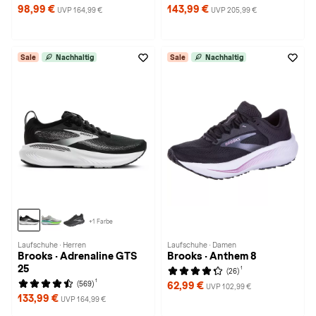
98,99 €
143,99 €
UVP 164,99 €
UVP 205,99 €
Sale
Nachhaltig
Sale
Nachhaltig
+1 Farbe
Laufschuhe · Herren
Laufschuhe · Damen
Brooks · Adrenaline GTS
Brooks · Anthem 8
25
1
(26)
1
(569)
62,99 €
UVP 102,99 €
133,99 €
UVP 164,99 €