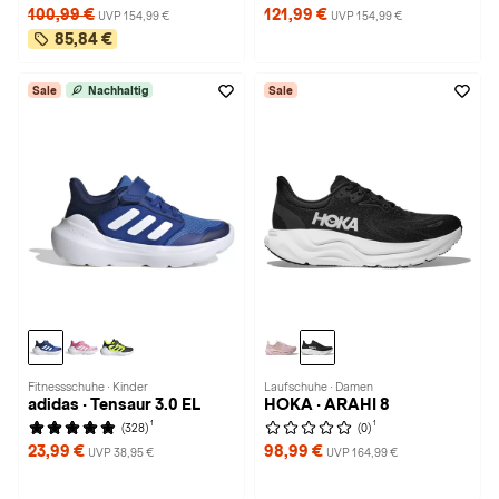
100,99 €
121,99 €
UVP 154,99 €
UVP 154,99 €
85,84 €
Sale
Nachhaltig
Sale
Fitnessschuhe · Kinder
Laufschuhe · Damen
adidas · Tensaur 3.0 EL
HOKA · ARAHI 8
1
1
(328)
(0)
23,99 €
98,99 €
UVP 38,95 €
UVP 164,99 €