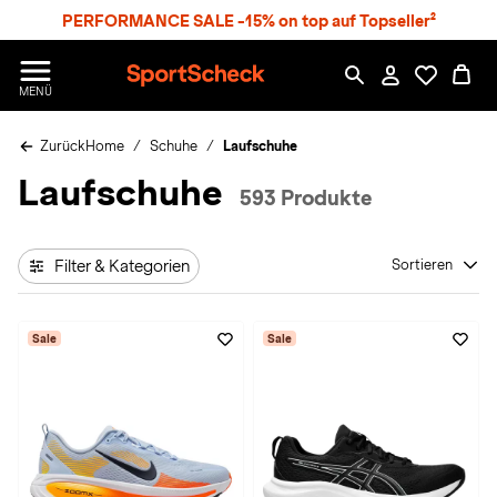
S
PERFORMANCE SALE -15% on top auf Topseller²
p
r
n
S
MENÜ
g
p
e
o
z
Zurück
Home
Schuhe
Laufschuhe
r
u
t
Laufschuhe
m
S
593 Produkte
H
c
a
h
u
e
p
Filter & Kategorien
Sortieren
c
t
k
n
Sale
Sale
h
a
t