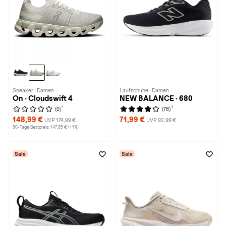
Sneaker · Damen
Laufschuhe · Damen
On · Cloudswift 4
NEW BALANCE · 680
1
1
(0)
(78)
148,99 €
71,99 €
UVP 174,99 €
UVP 92,99 €
30-Tage Bestpreis: 147,95 € (+1%)
Sale
Sale