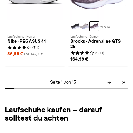
+1 Farbe
Laufschuhe · Herren
Laufschuhe · Damen
Nike · PEGASUS 41
Brooks · Adrenaline GTS
25
1
(311)
1
(1044)
86,99 €
UVP 143,95 €
164,99 €
Seite 1 von 13
Laufschuhe kaufen – darauf
solltest du achten