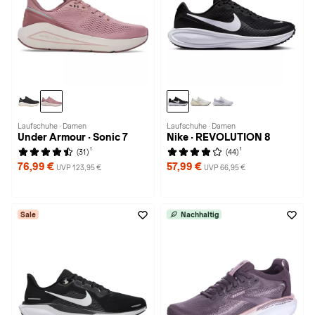
Laufschuhe · Damen
Laufschuhe · Damen
Under Armour · Sonic 7
Nike · REVOLUTION 8
1
1
(31)
(44)
76,99 €
57,99 €
UVP 123,95 €
UVP 66,95 €
Sale
Nachhaltig