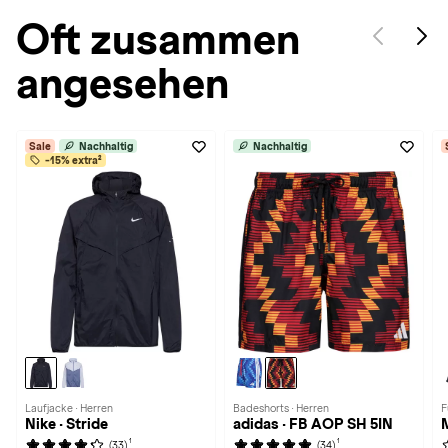
Oft zusammen
angesehen
Sale
Nachhaltig
Nachhaltig
-15% extra²
Laufjacke · Herren
Badeshorts · Herren
F
Nike · Stride
adidas · FB AOP SH 5IN
M
1
1
(33)
(34)