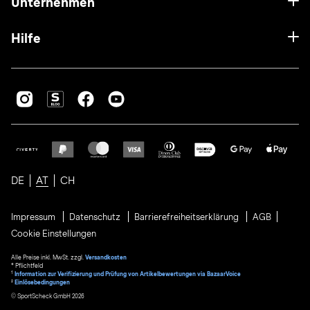
Unternehmen
Hilfe
DE
AT
CH
Impressum
Datenschutz
Barrierefreiheitserklärung
AGB
Cookie Einstellungen
Alle Preise inkl. MwSt. zzgl.
Versandkosten
* Pflichtfeld
1
Information zur Verifizierung und Prüfung von Artikelbewertungen via BazaarVoice
²
Einlösebedingungen
© SportScheck GmbH 2026