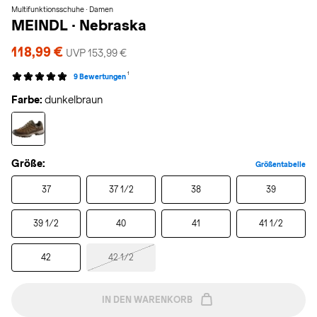
Multifunktionsschuhe · Damen
MEINDL
·
Nebraska
118,99 €
UVP 153,99 €
1
9 Bewertungen
Farbe:
dunkelbraun
Größe:
Größentabelle
37
37 1/2
38
39
39 1/2
40
41
41 1/2
42
42 1/2
IN DEN WARENKORB