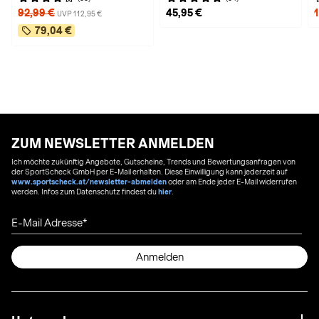
92,99 €
45,95 €
UVP 112,95 €
79,04 €
ZUM NEWSLETTER ANMELDEN
Ich möchte zukünftig Angebote, Gutscheine, Trends und Bewertungsanfragen von
der SportScheck GmbH per E-Mail erhalten. Diese Einwilligung kann jederzeit auf
www.sportscheck.at/newsletter-abmelden
oder am Ende jeder E-Mail widerrufen
werden. Infos zum Datenschutz findest du
hier
.
E-Mail Adresse
Anmelden