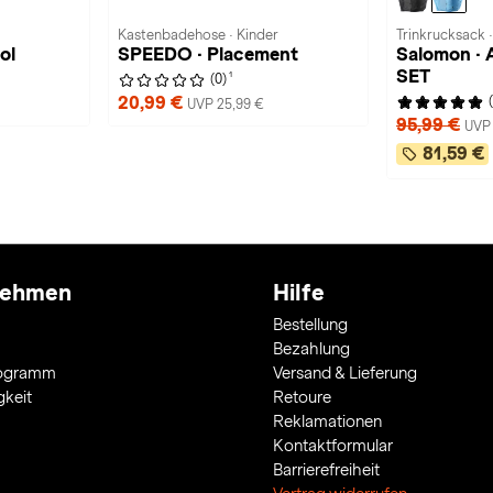
Kastenbadehose · Kinder
Trinkrucksack ·
ol
SPEEDO · Placement
Salomon · 
SET
1
(0)
20,99 €
UVP 25,99 €
95,99 €
UVP 
81,59 €
nehmen
Hilfe
Bestellung
Bezahlung
rogramm
Versand & Lieferung
gkeit
Retoure
Reklamationen
Kontaktformular
Barrierefreiheit