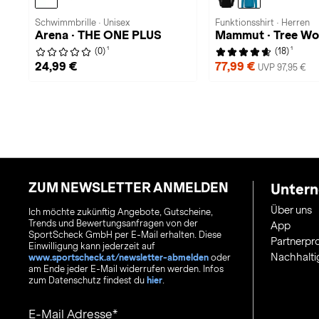
Schwimmbrille · Unisex
Funktionsshirt · Herren
Arena · THE ONE PLUS
Mammut · Tree Wo
1
1
(0)
(18)
24,99 €
77,99 €
UVP 97,95 €
ZUM NEWSLETTER ANMELDEN
Unter
Über uns
Ich möchte zukünftig Angebote, Gutscheine,
Trends und Bewertungsanfragen von der
App
SportScheck GmbH per E-Mail erhalten. Diese
Partnerp
Einwilligung kann jederzeit auf
Nachhalti
www.sportscheck.at/newsletter-abmelden
oder
am Ende jeder E-Mail widerrufen werden. Infos
zum Datenschutz findest du
hier
.
E-Mail Adresse