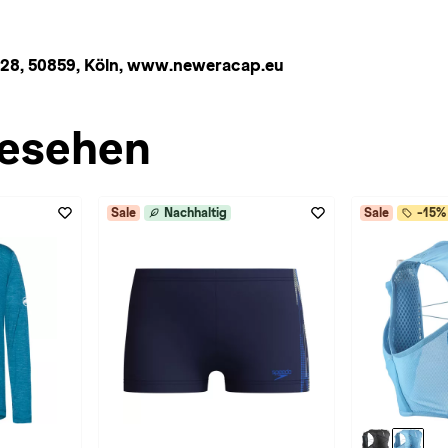
e 28, 50859, Köln, www.neweracap.eu
esehen
Sale
Nachhaltig
Sale
-15% 