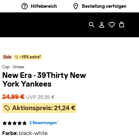
Hilfebereich
Bestellung verfolgen
Sale
-15% extra²
Cap · Unisex
New Era
·
39Thirty New
York Yankees
24,99 €
UVP 28,95 €
Aktionspreis:
21,24 €
1
2 Bewertungen
Farbe:
black-white