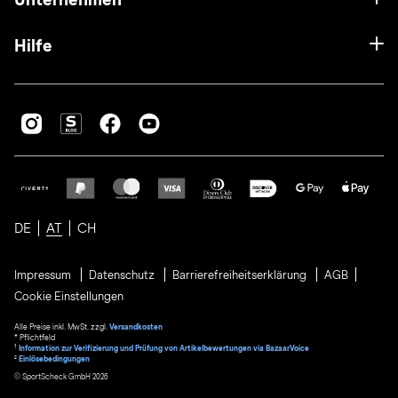
Hilfe
DE
AT
CH
Impressum
Datenschutz
Barrierefreiheitserklärung
AGB
Cookie Einstellungen
Alle Preise inkl. MwSt. zzgl.
Versandkosten
* Pflichtfeld
1
Information zur Verifizierung und Prüfung von Artikelbewertungen via BazaarVoice
²
Einlösebedingungen
© SportScheck GmbH 2026