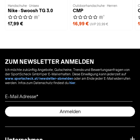
Handschuhe · Unisex
Outdoorhandschuhe · Herren
O
Nike · Swoosh TG 3.0
CMP
1
1
(0)
(0)
17,99 €
16,99 €
UVP 20,99 €
ZUM NEWSLETTER ANMELDEN
Ich möchte zukünftig Angebote, Gutscheine, Trends und Bewertungsanfragen von
der SportScheck GmbH per E-Mail erhalten. Diese Einwilligung kann jederzeit auf
www.sportscheck.at/newsletter-abmelden
oder am Ende jeder E-Mail widerrufen
werden. Infos zum Datenschutz findest du
hier
.
E-Mail Adresse
Anmelden
Unternehmen