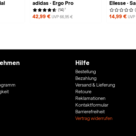
al
adidas · Ergo Pro
Ellesse · Sa
1
(14)
42,99 €
14,99 €
UVP 66,95 €
UVP 
nehmen
Hilfe
Bestellung
Bezahlung
rogramm
Versand & Lieferung
gkeit
Retoure
Reklamationen
Kontaktformular
Barrierefreiheit
Vertrag widerrufen