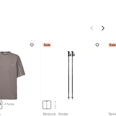
Sale
Sale
+1 Farbe
n
Skistock · Kinder
Tenni