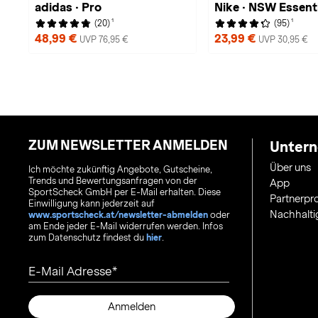
adidas · Pro
Nike · NSW Essenti
1
1
(20)
(95)
48,99 €
23,99 €
UVP 76,95 €
UVP 30,95 €
ZUM NEWSLETTER ANMELDEN
Unter
Über uns
Ich möchte zukünftig Angebote, Gutscheine,
Trends und Bewertungsanfragen von der
App
SportScheck GmbH per E-Mail erhalten. Diese
Partnerp
Einwilligung kann jederzeit auf
Nachhalti
www.sportscheck.at/newsletter-abmelden
oder
am Ende jeder E-Mail widerrufen werden. Infos
zum Datenschutz findest du
hier
.
E-Mail Adresse
Anmelden