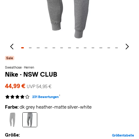
Sale
Sweathose · Herren
Nike
·
NSW CLUB
44,99 €
UVP 54,95 €
1
231 Bewertungen
Farbe:
dk grey heather-matte silver-white
Größe:
Größentabelle