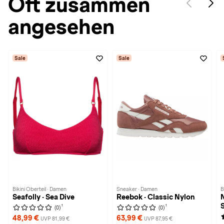
Oft zusammen
angesehen
Sale
Sale
Bikini Oberteil · Damen
Sneaker · Damen
B
Seafolly · Sea Dive
Reebok · Classic Nylon
1
1
(0)
(0)
48,99 €
63,99 €
UVP 81,99 €
UVP 87,95 €