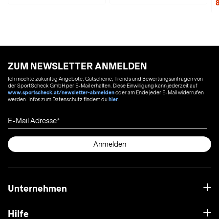
ZUM NEWSLETTER ANMELDEN
Ich möchte zukünftig Angebote, Gutscheine, Trends und Bewertungsanfragen von
der SportScheck GmbH per E-Mail erhalten. Diese Einwilligung kann jederzeit auf
www.sportscheck.at/newsletter-abmelden
oder am Ende jeder E-Mail widerrufen
werden. Infos zum Datenschutz findest du
hier
.
E-Mail Adresse
Anmelden
Unternehmen
Hilfe