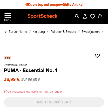
S
-15% on top auf ausgewählte Artikel²
p
r
n
S
MENÜ
g
p
e
o
z
Zurück
Home
Kleidung
Pullover & Sweats
Sweatjacken
P
r
u
t
m
S
H
c
a
h
u
e
p
Sale
c
t
k
Sweatjacke · Herren
PUMA
·
Essential No. 1
n
h
36,99 €
a
UVP 56,95 €
t
Der Artikel ist online momentan nicht verfügbar.
NICHT VERFÜGBAR