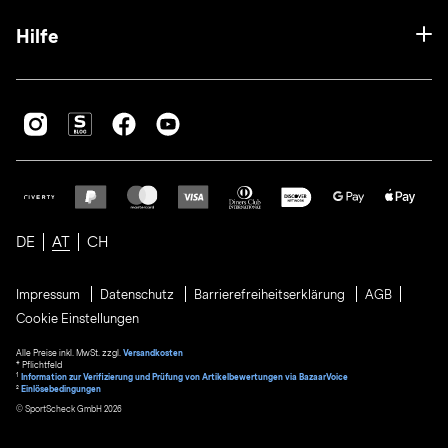
Hilfe
DE
AT
CH
Impressum
Datenschutz
Barrierefreiheitserklärung
AGB
Cookie Einstellungen
Alle Preise inkl. MwSt. zzgl.
Versandkosten
* Pflichtfeld
1
Information zur Verifizierung und Prüfung von Artikelbewertungen via BazaarVoice
²
Einlösebedingungen
© SportScheck GmbH 2026