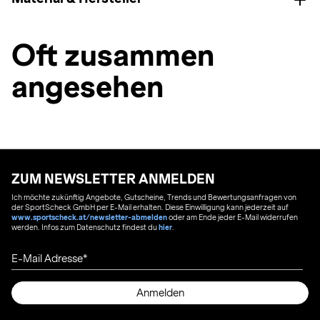
Oft zusammen
angesehen
ZUM NEWSLETTER ANMELDEN
Ich möchte zukünftig Angebote, Gutscheine, Trends und Bewertungsanfragen von
der SportScheck GmbH per E-Mail erhalten. Diese Einwilligung kann jederzeit auf
www.sportscheck.at/newsletter-abmelden
oder am Ende jeder E-Mail widerrufen
werden. Infos zum Datenschutz findest du
hier
.
E-Mail Adresse
Anmelden