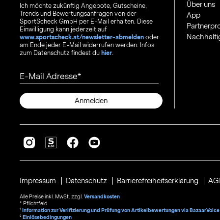
Über uns
Ich möchte zukünftig Angebote, Gutscheine,
Trends und Bewertungsanfragen von der
App
SportScheck GmbH per E-Mail erhalten. Diese
Partnerp
Einwilligung kann jederzeit auf
Nachhalti
www.sportscheck.at/newsletter-abmelden
oder
am Ende jeder E-Mail widerrufen werden. Infos
zum Datenschutz findest du
hier
.
E-Mail Adresse
Anmelden
Impressum
Datenschutz
Barrierefreiheitserklärung
AG
Alle Preise inkl. MwSt. zzgl.
Versandkosten
* Pflichtfeld
1
Information zur Verifizierung und Prüfung von Artikelbewertungen via BazaarVoice
²
Einlösebedingungen