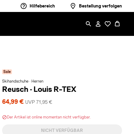
Hilfebereich
Bestellung verfolgen
Sale
Skihandschuhe · Herren
Reusch
·
Louis R-TEX
64,99 €
UVP 71,95 €
Der Artikel ist online momentan nicht verfügbar.
NICHT VERFÜGBAR