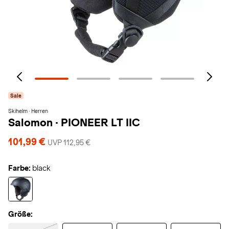
Sale
Skihelm · Herren
Salomon
·
PIONEER LT IIC
101,99 €
UVP 112,95 €
Farbe:
black
Größe: