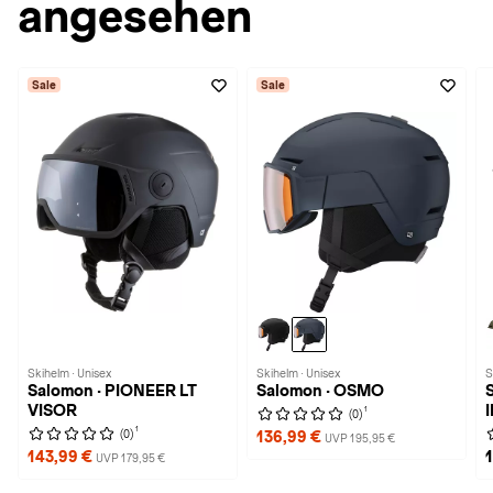
angesehen
Sale
Sale
Skihelm · Unisex
Skihelm · Unisex
S
Salomon · PIONEER LT
Salomon · OSMO
VISOR
1
(0)
1
(0)
136,99 €
UVP 195,95 €
143,99 €
UVP 179,95 €