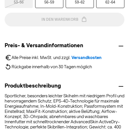
53-56
56-59
59-62
62-64
IN DEN WARENKORB
Preis- & Versandinformationen
Alle Preise inkl. MwSt. und zzgl. 
Versandkosten
Rückgabe innerhalb von 30 Tagen möglich
Produktbeschreibung
Sportlicher, besonders leichter Skihelm mit niedrigem Profil und
hervorragendem Schutz; EPS-4D-Technologie für maximale
Energieaufnahme; In-Mold-Konstruktion; Passformsystem mit
Einstellrad; MaxiFit-Konstruktion; aktive Belüftung; Airflow-
Konzept; 3D-Ohrpads; abnehmbares und waschbares
Innenfutter mit schnelltrocknender AdvancedSkin ActiveDry-
Technologie; perfekte Skibrillen-Integration; Gewicht: ca. 400