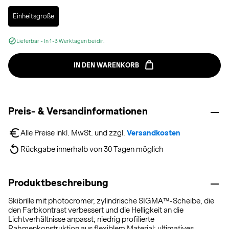
Selected
Einheitsgröße
Lieferbar - In 1-3 Werktagen bei dir.
IN DEN WARENKORB
Preis- & Versandinformationen
Alle Preise inkl. MwSt. und zzgl. 
Versandkosten
Rückgabe innerhalb von 30 Tagen möglich
Produktbeschreibung
Skibrille mit photocromer, zylindrische SIGMA™-Scheibe, die
den Farbkontrast verbessert und die Helligkeit an die
Lichtverhältnisse anpasst; niedrig profilierte
Rahmenkonstruktion aus flexiblem Material; ultimatives