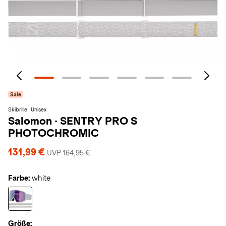
Sale
Skibrille · Unisex
Salomon
·
SENTRY PRO S
PHOTOCHROMIC
131,99 €
UVP 164,95 €
Farbe:
white
Größe: