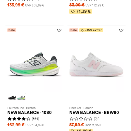
133,99 €
83,99 €
UVP 205,99 €
UVP 112,99 €
71,39 €
Sale
Sale
-15% extra²
Laufschuhe · Herren
Sneaker · Damen
NEW BALANCE · 1080
NEW BALANCE · BBW80
1
1
(364)
(0)
162,99 €
57,99 €
UVP 184,99 €
UVP 71,95 €