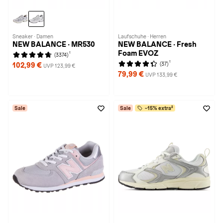
Sneaker · Damen
Laufschuhe · Herren
NEW BALANCE · MR530
NEW BALANCE · Fresh
Foam EVOZ
1
(3374)
1
(37)
102,99 €
UVP 123,99 €
79,99 €
UVP 133,99 €
Sale
Sale
-15% extra²