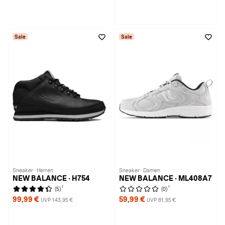
Sale
Sale
Sneaker · Herren
Sneaker · Damen
NEW BALANCE · H754
NEW BALANCE · ML408A7
1
1
(5)
(0)
99,99 €
59,99 €
UVP 143,95 €
UVP 81,95 €