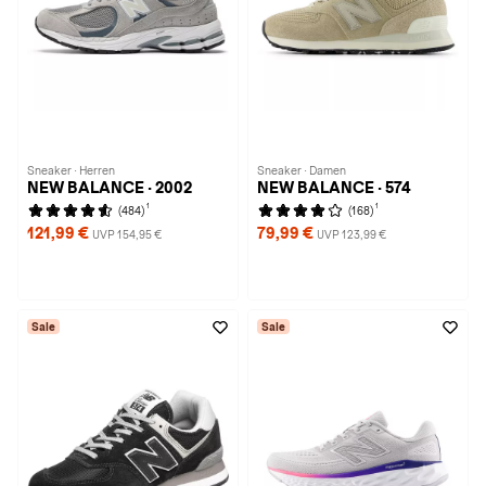
Sneaker · Herren
Sneaker · Damen
NEW BALANCE · 2002
NEW BALANCE · 574
1
1
(484)
(168)
121,99 €
79,99 €
UVP 154,95 €
UVP 123,99 €
Sale
Sale