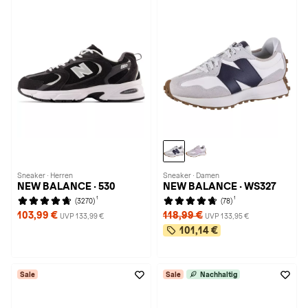
Sneaker · Herren
Sneaker · Damen
NEW BALANCE · 530
NEW BALANCE · WS327
1
1
(3270)
(78)
103,99 €
118,99 €
UVP 133,99 €
UVP 133,95 €
101,14 €
Sale
Sale
Nachhaltig