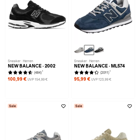
Sneaker · Herren
Sneaker · Herren
NEW BALANCE · 2002
NEW BALANCE · ML574
1
1
(484)
(2011)
100,99 €
95,99 €
UVP 154,99 €
UVP 123,99 €
Sale
Sale