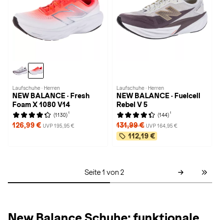
Laufschuhe · Herren
Laufschuhe · Herren
NEW BALANCE · Fresh
NEW BALANCE · Fuelcell
Foam X 1080 V14
Rebel V 5
1
1
(1130)
(144)
126,99 €
131,99 €
UVP 195,95 €
UVP 164,95 €
112,19 €
Seite 1 von 2
New Balance Schuhe: funktionale