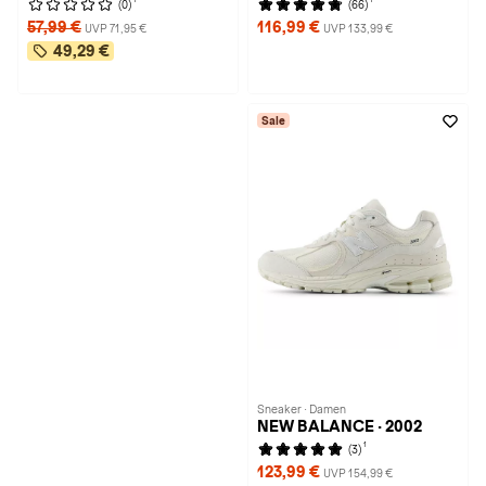
(0)
(66)
57,99 €
116,99 €
UVP 71,95 €
UVP 133,99 €
49,29 €
Sale
Sneaker · Damen
NEW BALANCE · 2002
1
(3)
123,99 €
UVP 154,99 €