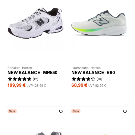
Sneaker · Herren
Laufschuhe · Herren
NEW BALANCE · MR530
NEW BALANCE · 680
1
1
(12)
(70)
109,99 €
68,99 €
UVP 123,99 €
UVP 92,99 €
Sale
Sale