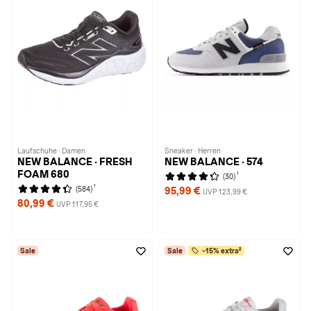
Laufschuhe · Damen
Sneaker · Herren
NEW BALANCE · FRESH
NEW BALANCE · 574
FOAM 680
1
(30)
1
(584)
95,99 €
UVP 123,99 €
80,99 €
UVP 117,95 €
Sale
Sale
-15% extra²