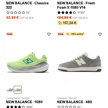
NEW BALANCE · Classics
NEW BALANCE · Fresh
323
Foam X 1080 V14
1
1
(0)
(1130)
40,99 €
184,99 €
UVP 56,95 €
UVP 195,95 €
157,24 €
Sale
Sale
-15% extra²
Laufschuhe · Damen
Sneaker · Herren
NEW BALANCE · 1080
NEW BALANCE · 480
1
1
(309)
(0)