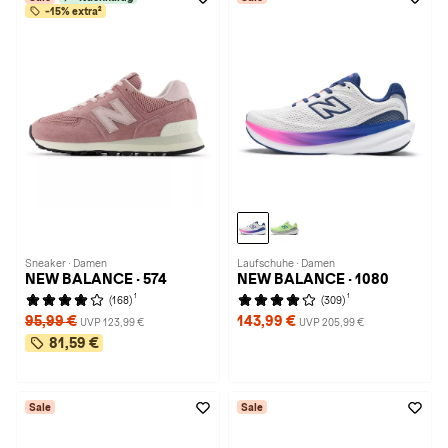
-15% extra²
Sneaker · Damen
Laufschuhe · Damen
NEW BALANCE · 574
NEW BALANCE · 1080
1
1
(168)
(309)
95,99 €
143,99 €
UVP 123,99 €
UVP 205,99 €
81,59 €
Sale
Sale