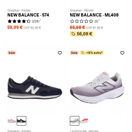
Sneaker · Kinder
Sneaker · Herren
NEW BALANCE · 574
NEW BALANCE · ML408
1
1
(228)
(0)
59,99 €
65,99 €
UVP 92,95 €
UVP 81,95 €
56,09 €
Sale
Sale
-15% extra²
Sneaker · Kinder
Laufschuhe · Herren