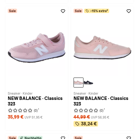
Sale
Sale
-15% extra²
Sneaker · Kinder
Sneaker · Kinder
NEW BALANCE · Classics
NEW BALANCE · Classics
323
323
1
1
(0)
(0)
35,99 €
44,99 €
UVP 51,95 €
UVP 56,95 €
38,24 €
Sale
Nachhaltig
Sale