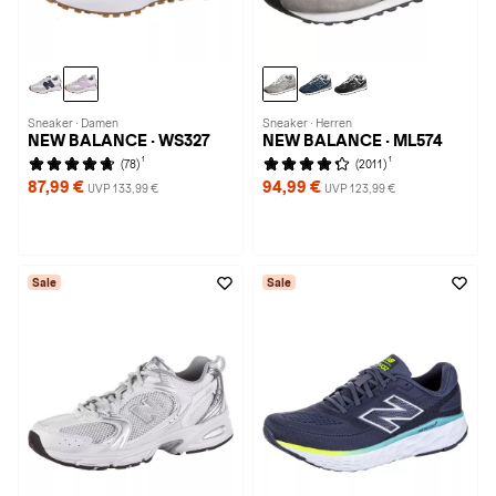
Sneaker · Damen
Sneaker · Herren
NEW BALANCE · WS327
NEW BALANCE · ML574
1
1
(78)
(2011)
87,99 €
94,99 €
UVP 133,99 €
UVP 123,99 €
Sale
Sale