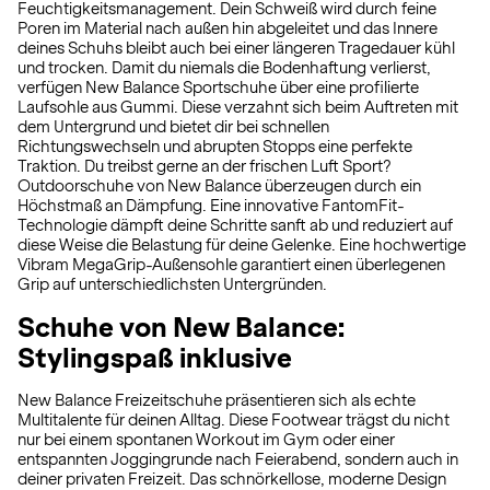
Feuchtigkeitsmanagement. Dein Schweiß wird durch feine
Poren im Material nach außen hin abgeleitet und das Innere
deines Schuhs bleibt auch bei einer längeren Tragedauer kühl
und trocken. Damit du niemals die Bodenhaftung verlierst,
verfügen New Balance Sportschuhe über eine profilierte
Laufsohle aus Gummi. Diese verzahnt sich beim Auftreten mit
dem Untergrund und bietet dir bei schnellen
Richtungswechseln und abrupten Stopps eine perfekte
Traktion. Du treibst gerne an der frischen Luft Sport?
Outdoorschuhe von New Balance überzeugen durch ein
Höchstmaß an Dämpfung. Eine innovative FantomFit-
Technologie dämpft deine Schritte sanft ab und reduziert auf
diese Weise die Belastung für deine Gelenke. Eine hochwertige
Vibram MegaGrip-Außensohle garantiert einen überlegenen
Grip auf unterschiedlichsten Untergründen.
Schuhe von New Balance:
Stylingspaß inklusive
New Balance Freizeitschuhe präsentieren sich als echte
Multitalente für deinen Alltag. Diese Footwear trägst du nicht
nur bei einem spontanen Workout im Gym oder einer
entspannten Joggingrunde nach Feierabend, sondern auch in
deiner privaten Freizeit. Das schnörkellose, moderne Design