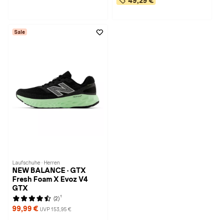
49,29 €
Sale
Laufschuhe · Herren
NEW BALANCE · GTX
Fresh Foam X Evoz V4
GTX
1
(2)
99,99 €
UVP 153,95 €