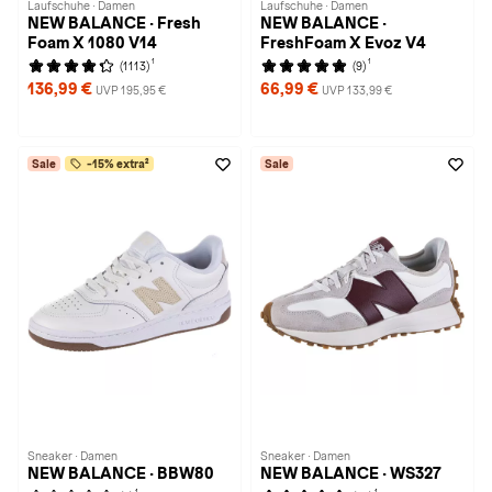
Laufschuhe · Damen
Laufschuhe · Damen
NEW BALANCE · Fresh
NEW BALANCE ·
Foam X 1080 V14
FreshFoam X Evoz V4
1
1
(1113)
(9)
136,99 €
66,99 €
UVP 195,95 €
UVP 133,99 €
Sale
-15% extra²
Sale
Sneaker · Damen
Sneaker · Damen
NEW BALANCE · BBW80
NEW BALANCE · WS327
1
1