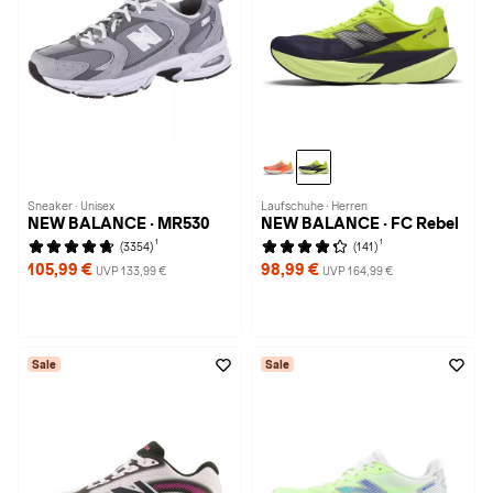
Sneaker · Unisex
Laufschuhe · Herren
NEW BALANCE · MR530
NEW BALANCE · FC Rebel
1
1
(3354)
(141)
105,99 €
98,99 €
UVP 133,99 €
UVP 164,99 €
Sale
Sale