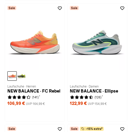
Sale
Sale
Laufschuhe · Herren
Laufschuhe · Damen
NEW BALANCE · FC Rebel
NEW BALANCE · Ellipse
1
1
(141)
(126)
106,99 €
122,99 €
UVP 164,99 €
UVP 154,99 €
Sale
Sale
-15% extra²