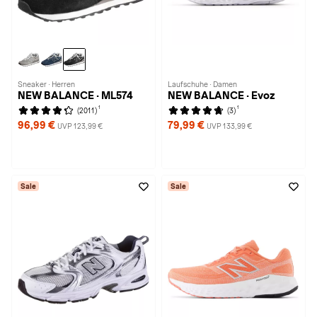
Sneaker · Herren
Laufschuhe · Damen
NEW BALANCE · ML574
NEW BALANCE · Evoz
1
1
(2011)
(3)
96,99 €
79,99 €
UVP 123,99 €
UVP 133,99 €
Sale
Sale