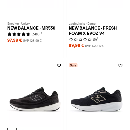
Sneaker · Unisex
Laufschuhe · Damen
NEW BALANCE · MR530
NEW BALANCE · FRESH
FOAM X EVOZ V4
1
(3498)
1
(0)
97,99 €
UVP 123,99 €
99,99 €
UVP 133,95 €
Sale