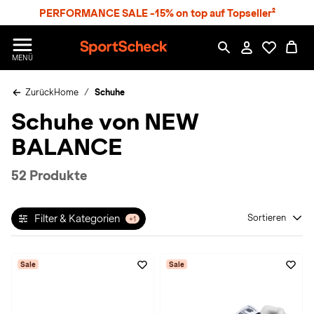
S
PERFORMANCE SALE -15% on top auf Topseller²
p
r
n
S
MENÜ
g
p
e
o
z
Zurück
Home
Schuhe
r
u
t
Schuhe von NEW
m
S
H
c
BALANCE
a
h
u
e
p
c
52 Produkte
t
k
n
h
Filter & Kategorien
Sortieren
+1
a
t
Sale
Sale