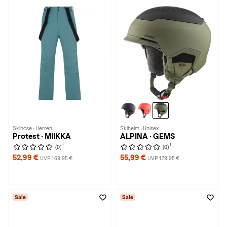
Skihose · Herren
Skihelm · Unisex
Protest · MIIKKA
ALPINA · GEMS
1
1
(0)
(0)
52,99 €
55,99 €
UVP 169,95 €
UVP 179,95 €
Sale
Sale