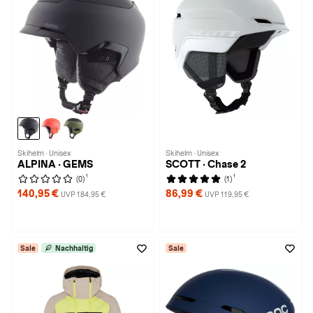
Skihelm · Unisex
Skihelm · Unisex
ALPINA · GEMS
SCOTT · Chase 2
1
1
(0)
(1)
140,95 €
86,99 €
UVP 184,95 €
UVP 119,95 €
Sale
Nachhaltig
Sale