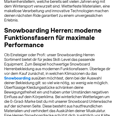
Markenherstellern, welche bereits seit vielen Jahren eng mit
dem Wintersport verwurzelt sind. Wetterfeste Materialien, eine
makellose Verarbeitung und innovative Technologien machen
deinen nächsten Ride garantiert zu einem unvergesslichen
Erlebnis.
Snowboarding Herren: moderne
Funktionsfasern für maximale
Performance
Ob Einsteiger oder Profi: unser Snowboarding Herren
Sortiment bietet dir für jedes Skill-Level das passende
Equipment. Zum Beispiel hochwertige Snowboard
Herrenbekleidung aus modernen Funktionsfasern. Überlege dir
vor dem Kauf zunächst, in welchen Klimazonen du das
Snowboarding
ausüben möchtest, denn bei der Auswahl
deiner Bekleidung gilt: so viel wie nötig, so wenig wie möglich.
Überflüssige Kleidungsstücke schränken deine
Bewegungsfreiheit ein und haben unter Umständen negativen
Einfluss auf dein Körperklima. Bei winterlichen Wetterlagen um
die 0-Grad-Marke bist du mit unserer Snowboard Unterwäsche
auf der sicheren Seite. Diese besteht aus hautfreundlichen
Materialien und verhindert das Auskühlen deiner Muskulatur.
Eine Herren Snowboardjacke schützt dich zusätzlich vor Kälte