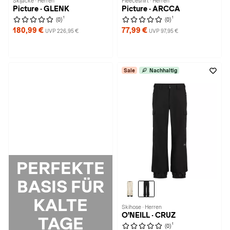
Skijacke · Herren
Fleeceshirt · Herren
Picture · GLENK
Picture · ARCCA
1
1
(0)
(0)
180,99 €
77,99 €
UVP 226,95 €
UVP 97,95 €
Sale
Nachhaltig
PERFEKTE
BASIS FÜR
KALTE
Skihose · Herren
O'NEILL · CRUZ
TAGE
1
(0)