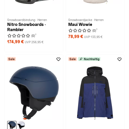
Snowboardbindung · Herren
Snowboardjacke · Herren
Nitro Snowboards ·
Maui Wowie
Rambler
1
(0)
1
(0)
78,99 €
UVP 133,95 €
174,99 €
UVP 256,95 €
Sale
Sale
Nachhaltig