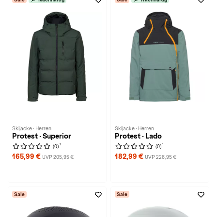
Skijacke · Herren
Skijacke · Herren
Protest · Superior
Protest · Lado
1
1
(0)
(0)
165,99 €
182,99 €
UVP 205,95 €
UVP 226,95 €
Sale
Sale