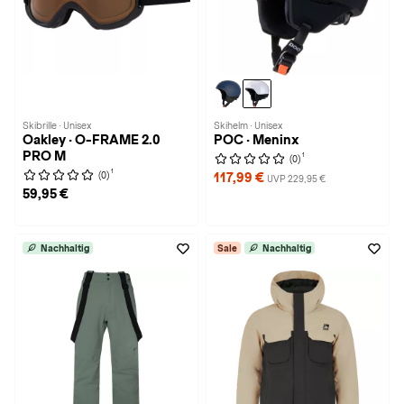
Skibrille · Unisex
Skihelm · Unisex
Oakley · O-FRAME 2.0
POC · Meninx
PRO M
1
(0)
1
(0)
117,99 €
UVP 229,95 €
59,95 €
Nachhaltig
Sale
Nachhaltig