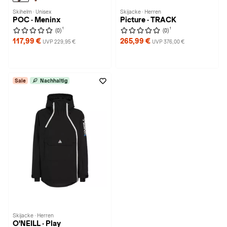
Skihelm · Unisex
Skijacke · Herren
POC · Meninx
Picture · TRACK
1
1
(0)
(0)
117,99 €
265,99 €
UVP 229,95 €
UVP 376,00 €
Sale
Nachhaltig
Skijacke · Herren
O'NEILL · Play