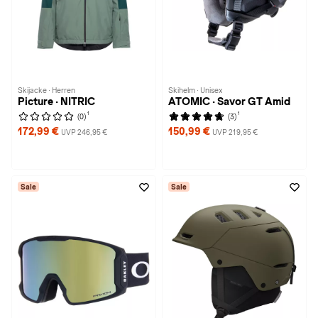
Skijacke · Herren
Skihelm · Unisex
Picture · NITRIC
ATOMIC · Savor GT Amid
1
1
(0)
(3)
172,99 €
150,99 €
UVP 246,95 €
UVP 219,95 €
Sale
Sale