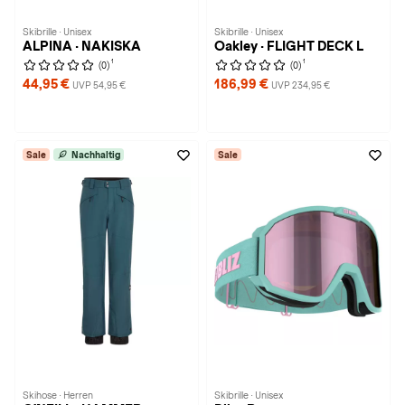
Skibrille · Unisex
Skibrille · Unisex
ALPINA · NAKISKA
Oakley · FLIGHT DECK L
1
1
(0)
(0)
44,95 €
186,99 €
UVP 54,95 €
UVP 234,95 €
Sale
Nachhaltig
Sale
Skihose · Herren
Skibrille · Unisex