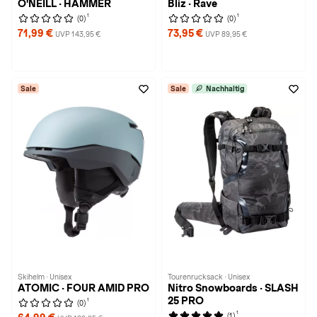
O'NEILL · HAMMER
Bliz · Rave
1
1
(0)
(0)
71,99 €
73,95 €
UVP 143,95 €
UVP 89,95 €
Sale
Sale
Nachhaltig
Skihelm · Unisex
Tourenrucksack · Unisex
ATOMIC · FOUR AMID PRO
Nitro Snowboards · SLASH
25 PRO
1
(0)
1
(1)