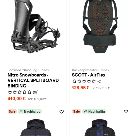
Snowboardbindung · Unisex
Rückenprotektor · Unisex
Nitro Snowboards ·
SCOTT · AirFlex
VERTICAL SPLITBOARD
1
(0)
BINDING
128,95 €
UVP 139,95 €
1
(0)
410,00 €
UVP 499,00 €
Sale
Nachhaltig
Sale
Nachhaltig