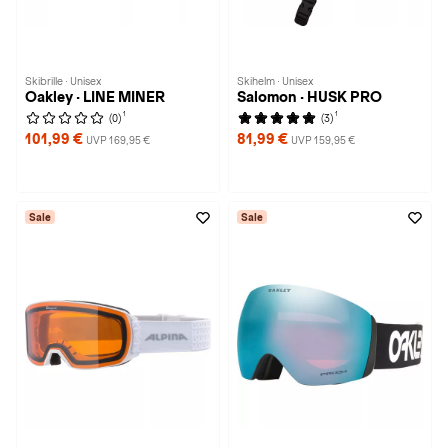
Skibrille · Unisex
Skihelm · Unisex
Oakley · LINE MINER
Salomon · HUSK PRO
1
1
(0)
(3)
101,99 €
81,99 €
UVP 169,95 €
UVP 159,95 €
Sale
Sale