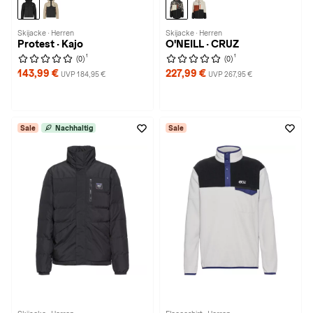
Skijacke · Herren
Skijacke · Herren
Protest · Kajo
O'NEILL · CRUZ
1
1
(0)
(0)
143,99 €
227,99 €
UVP 184,95 €
UVP 267,95 €
Sale
Nachhaltig
Sale