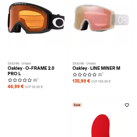
Skibrille · Unisex
Skibrille · Unisex
Oakley · O-FRAME 2.0
Oakley · LINE MINER M
PRO L
1
(0)
1
(0)
135,99 €
UVP 169,95 €
46,99 €
UVP 59,95 €
Sale