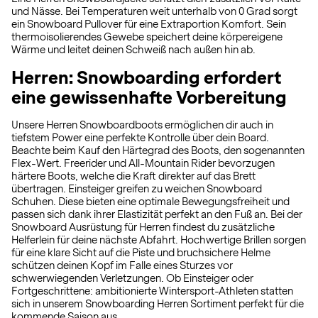
und Nässe. Bei Temperaturen weit unterhalb von 0 Grad sorgt
ein Snowboard Pullover für eine Extraportion Komfort. Sein
thermoisolierendes Gewebe speichert deine körpereigene
Wärme und leitet deinen Schweiß nach außen hin ab.
Herren: Snowboarding erfordert
eine gewissenhafte Vorbereitung
Unsere Herren Snowboardboots ermöglichen dir auch in
tiefstem Power eine perfekte Kontrolle über dein Board.
Beachte beim Kauf den Härtegrad des Boots, den sogenannten
Flex-Wert. Freerider und All-Mountain Rider bevorzugen
härtere Boots, welche die Kraft direkter auf das Brett
übertragen. Einsteiger greifen zu weichen Snowboard
Schuhen. Diese bieten eine optimale Bewegungsfreiheit und
passen sich dank ihrer Elastizität perfekt an den Fuß an. Bei der
Snowboard Ausrüstung für Herren findest du zusätzliche
Helferlein für deine nächste Abfahrt. Hochwertige Brillen sorgen
für eine klare Sicht auf die Piste und bruchsichere Helme
schützen deinen Kopf im Falle eines Sturzes vor
schwerwiegenden Verletzungen. Ob Einsteiger oder
Fortgeschrittene: ambitionierte Wintersport-Athleten statten
sich in unserem Snowboarding Herren Sortiment perfekt für die
kommende Saison aus.