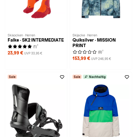
Skisocken · Herren
Skijacke · Herren
Falke · SK2 INTERMEDIATE
Quiksilver · MISSION
PRINT
1
(1)
1
(0)
23,99 €
UVP 33,95 €
153,99 €
UVP 246,95 €
Sale
Sale
Nachhaltig