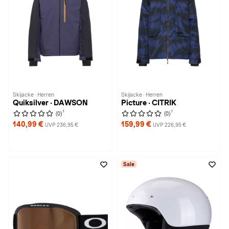
Skijacke · Herren
Skijacke · Herren
Quiksilver · DAWSON
Picture · CITRIK
1
1
(0)
(0)
140,99 €
159,99 €
UVP 236,95 €
UVP 226,95 €
Sale