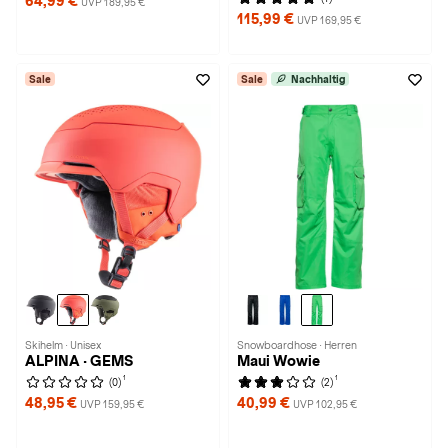
64,99 €
UVP 189,95 €
115,99 €
UVP 169,95 €
Sale
Sale
Nachhaltig
Skihelm · Unisex
Snowboardhose · Herren
ALPINA · GEMS
Maui Wowie
1
1
(0)
(2)
48,95 €
40,99 €
UVP 159,95 €
UVP 102,95 €