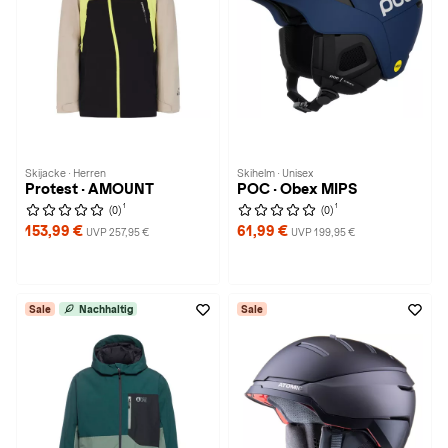
Skijacke · Herren
Skihelm · Unisex
Protest · AMOUNT
POC · Obex MIPS
1
1
(0)
(0)
153,99 €
61,99 €
UVP 257,95 €
UVP 199,95 €
Sale
Nachhaltig
Sale