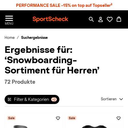
S
PERFORMANCE SALE -15% on top auf Topseller²
p
r
n
S
MENÜ
g
p
e
o
z
Home
Suchergebnisse
r
u
t
Ergebnisse für:
m
S
H
c
‘Snowboarding-
a
h
u
e
Sortiment für Herren’
p
c
t
k
72 Produkte
n
h
a
Filter & Kategorien
Sortieren
+2
t
Sale
Sale