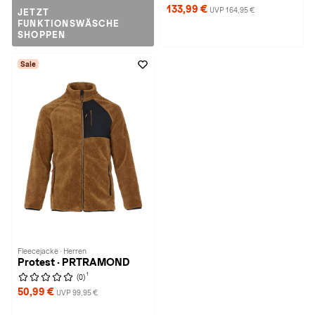
133,99 €
UVP 164,95 €
JETZT
FUNKTIONSWÄSCHE
SHOPPEN
Sale
Fleecejacke · Herren
Protest · PRTRAMOND
1
(0)
50,99 €
UVP 99,95 €