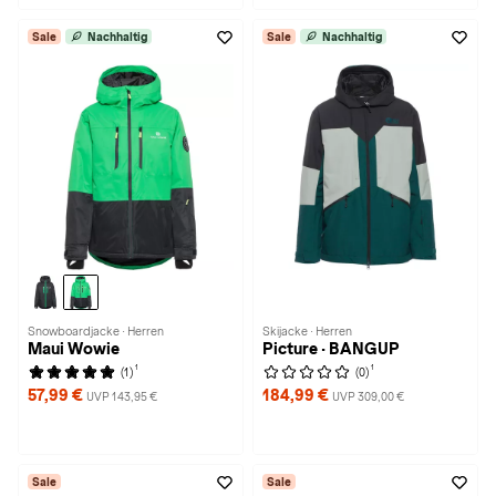
Sale
Nachhaltig
Sale
Nachhaltig
Snowboardjacke · Herren
Skijacke · Herren
Maui Wowie
Picture · BANGUP
1
1
(1)
(0)
57,99 €
184,99 €
UVP 143,95 €
UVP 309,00 €
Sale
Sale