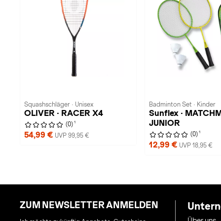
Squashschläger · Unisex
Badminton Set · Kinder
OLIVER · RACER X4
Sunflex · MATC
JUNIOR
1
(0)
1
54,99 €
(0)
UVP 99,95 €
12,99 €
UVP 18,95 €
ZUM NEWSLETTER ANMELDEN
Unter
Über uns