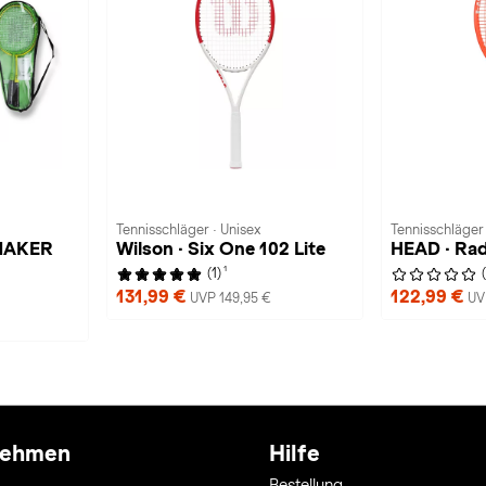
Tennisschläger · Unisex
Tennisschläger 
HMAKER
Wilson · Six One 102 Lite
HEAD · Rad
1
(1)
131,99 €
122,99 €
UVP 149,95 €
UV
nehmen
Hilfe
Bestellung