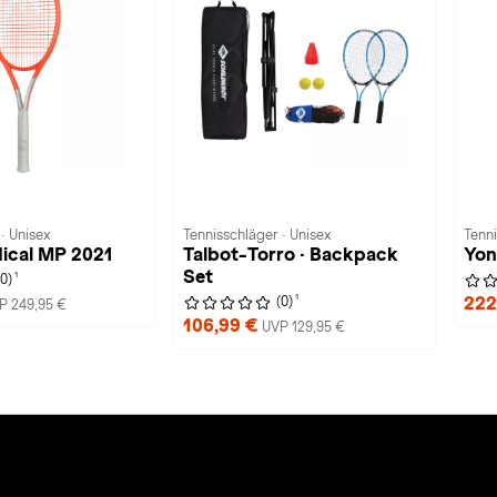
· Unisex
Tennisschläger · Unisex
Tenni
ical MP 2021
Talbot-Torro · Backpack
Yon
Set
1
(0)
1
222
(0)
P 249,95 €
106,99 €
UVP 129,95 €