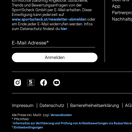
Ich möchte zukünftig Angebote, Gutscheine,
Trends und Bewertungsanfragen von der
App
SportScheck GmbH per E-Mail erhalten. Diese
Partnerp
Einwilligung kann jederzeit auf
Nachhalti
www.sportscheck.at/newsletter-abmelden
oder
am Ende jeder E-Mail widerrufen werden. Infos
zum Datenschutz findest du
hier
.
E-Mail Adresse
Anmelden
Impressum
Datenschutz
Barrierefreiheitserklärung
AG
Alle Preise inkl. MwSt. zzgl.
Versandkosten
* Pflichtfeld
1
Information zur Verifizierung und Prüfung von Artikelbewertungen via BazaarVoice
²
Einlösebedingungen