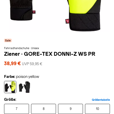
Sale
Fahrradhandschuhe · Unisex
Ziener
·
GORE-TEX DONNI-Z WS PR
38,99 €
UVP 59,95 €
Farbe:
poison yellow
Größe:
Größentabelle
7
8
9
10