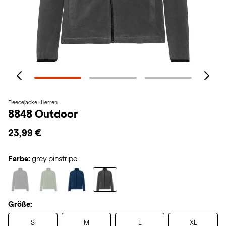
Fleecejacke · Herren
8848 Outdoor
23,99 €
Farbe:
grey pinstripe
Größe:
S
M
L
XL