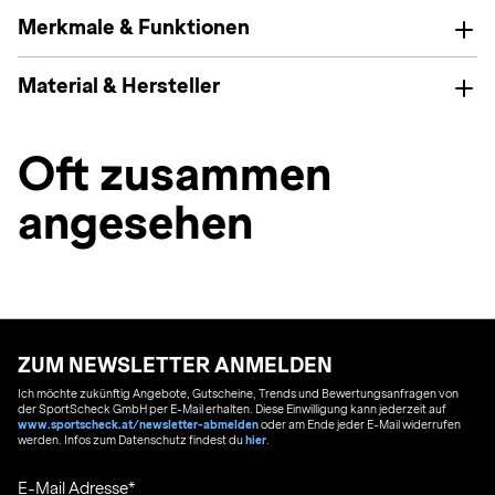
Merkmale & Funktionen
Material & Hersteller
Oft zusammen
angesehen
ZUM NEWSLETTER ANMELDEN
Ich möchte zukünftig Angebote, Gutscheine, Trends und Bewertungsanfragen von
der SportScheck GmbH per E-Mail erhalten. Diese Einwilligung kann jederzeit auf
www.sportscheck.at/newsletter-abmelden
oder am Ende jeder E-Mail widerrufen
werden. Infos zum Datenschutz findest du
hier
.
E-Mail Adresse