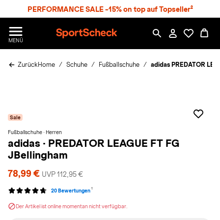
S
PERFORMANCE SALE -15% on top auf Topseller²
p
r
n
S
MENÜ
g
p
e
o
z
Zurück
Home
Schuhe
Fußballschuhe
adidas PREDATOR LEAGU
r
u
t
m
S
H
c
a
h
u
e
p
Sale
c
t
k
Fußballschuhe · Herren
adidas
·
PREDATOR LEAGUE FT FG
n
h
JBellingham
a
78,99 €
UVP 112,95 €
t
1
20 Bewertungen
Der Artikel ist online momentan nicht verfügbar.