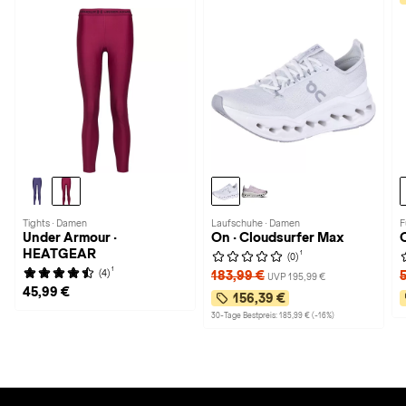
Tights · Damen
Laufschuhe · Damen
F
Under Armour ·
On · Cloudsurfer Max
HEATGEAR
1
(0)
1
(4)
183,99 €
UVP 195,99 €
45,99 €
156,39 €
30-Tage Bestpreis: 185,99 € (-16%)