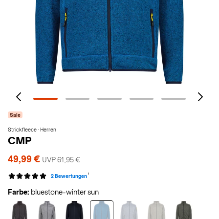
Sale
Strickfleece · Herren
CMP
49,99 €
UVP 61,95 €
1
2 Bewertungen
Farbe:
bluestone-winter sun