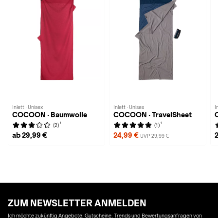
Inlett · Unisex
Inlett · Unisex
I
COCOON · Baumwolle
COCOON · TravelSheet
1
1
(2)
(1)
ab 29,99 €
24,99 €
UVP 29,99 €
ZUM NEWSLETTER ANMELDEN
Ich möchte zukünftig Angebote, Gutscheine, Trends und Bewertungsanfragen von