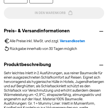
IN DEN WARENKORB
Preis- & Versandinformationen
Alle Preise inkl. MwSt. und zzgl. 
Versandkosten
Rückgabe innerhalb von 30 Tagen möglich
Produktbeschreibung
Sehr leichtes Inlett in 2 Ausführungen, aus reiner Baumwolle für
einen ausgezeichneten Schlafkomfort auf Reisen. Eignet sich
hervorragend als hygienische Hülle in Hotels, Jugendherbergen
und auf Berghütten; als Schlafsackinlett schützt es den
Schlafsack vor Verschmutzung und erhöht außerdem dessen
Wärmeleistung um +2,9°C; strapazierfähig, atmungsaktiv und
angenehm auf der Haut. Material 100% Baumwolle.
Ausführungen: Gr. 1 = Mummy Liner: Inlett in Mumienform,
Kopfteil mit Kordelzug zur Volumenregulierung, weite