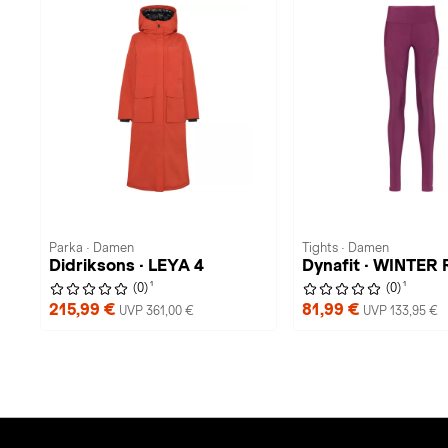
Parka · Damen
Tights · Damen
Didriksons · LEYA 4
Dynafit · WINTER
1
1
(0)
(0)
215,99 €
81,99 €
UVP 361,00 €
UVP 133,95 €