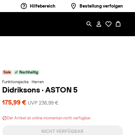
Hilfebereich
Bestellung verfolgen
Sale
Nachhaltig
Funktionsjacke · Herren
Didriksons
·
ASTON 5
175,99 €
UVP 236,99 €
Der Artikel ist online momentan nicht verfügbar.
NICHT VERFÜGBAR