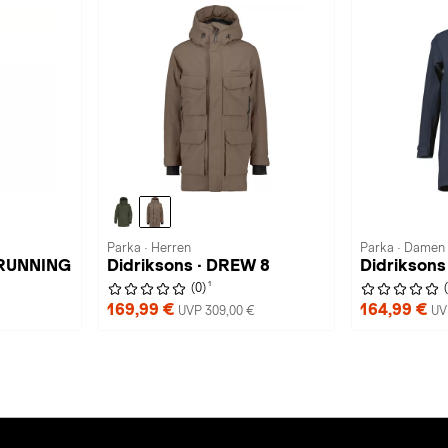
Parka · Herren
Parka · Damen
 RUNNING
Didriksons · DREW 8
Didriksons
1
(0)
169,99 €
164,99 €
UVP 309,00 €
UV