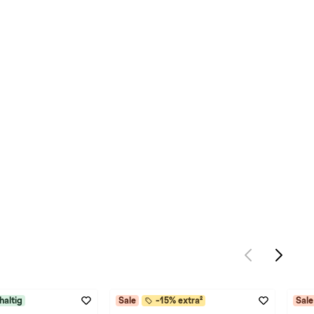
haltig
Sale
-15% extra²
Sale