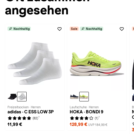
angesehen
Nachhaltig
Sale
Nachhaltig
Freizeitsocken · Herren
Laufschuhe · Herren
B
adidas · C ESS LOW 3P
HOKA · BONDI 9
1
1
(82)
(1)
11,99 €
128,99 €
UVP 184,99 €