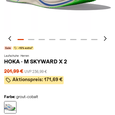
Sale
-15% extra²
Laufschuhe · Herren
HOKA
·
M SKYWARD X 2
201,99 €
UVP 236,99 €
Aktionspreis:
171,69 €
Farbe:
grout-cobalt