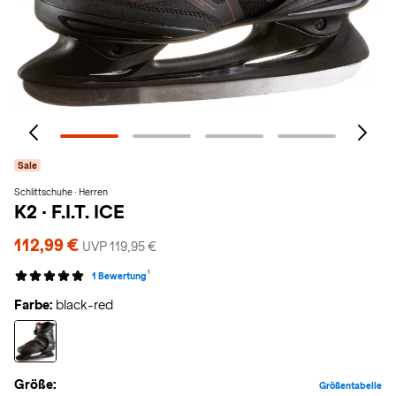
Sale
Schlittschuhe · Herren
K2
·
F.I.T. ICE
112,99 €
UVP 119,95 €
1
1 Bewertung
Farbe:
black-red
Größe:
Größentabelle