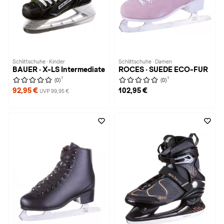
Schlittschuhe · Kinder
Schlittschuhe · Damen
BAUER · X-LS Intermediate
ROCES · SUEDE ECO-FUR
1
1
(0)
(0)
92,95 €
102,95 €
UVP 99,95 €