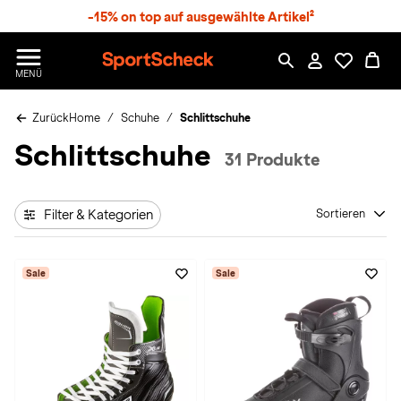
S
-15% on top auf ausgewählte Artikel²
p
r
n
S
MENÜ
g
p
e
o
z
Zurück
Home
Schuhe
Schlittschuhe
r
u
t
Schlittschuhe
m
S
31 Produkte
H
c
a
h
u
e
p
Filter & Kategorien
Sortieren
c
t
k
n
Sale
Sale
h
a
t