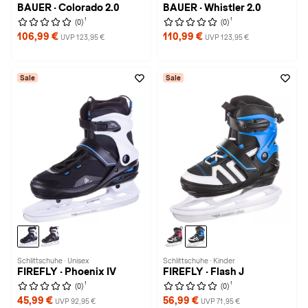
BAUER · Colorado 2.0
BAUER · Whistler 2.0
1
1
(0)
(0)
106,99 €
110,99 €
UVP 123,95 €
UVP 123,95 €
Sale
Sale
Schlittschuhe · Unisex
Schlittschuhe · Kinder
FIREFLY · Phoenix IV
FIREFLY · Flash J
1
1
(0)
(0)
45,99 €
56,99 €
UVP 92,95 €
UVP 71,95 €