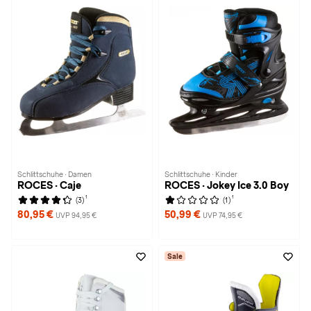
Schlittschuhe · Damen
Schlittschuhe · Kinder
ROCES · Caje
ROCES · Jokey Ice 3.0 Boy
1
1
(3)
(1)
80,95 €
50,99 €
UVP 94,95 €
UVP 74,95 €
Sale