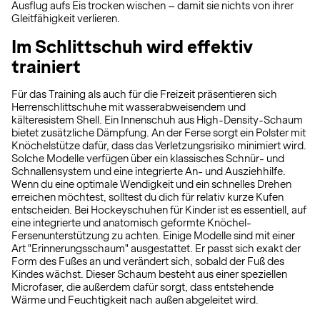
Ausflug aufs Eis trocken wischen – damit sie nichts von ihrer
Gleitfähigkeit verlieren.
Im Schlittschuh wird effektiv
trainiert
Für das Training als auch für die Freizeit präsentieren sich
Herrenschlittschuhe mit wasserabweisendem und
kälteresistem Shell. Ein Innenschuh aus High-Density-Schaum
bietet zusätzliche Dämpfung. An der Ferse sorgt ein Polster mit
Knöchelstütze dafür, dass das Verletzungsrisiko minimiert wird.
Solche Modelle verfügen über ein klassisches Schnür- und
Schnallensystem und eine integrierte An- und Ausziehhilfe.
Wenn du eine optimale Wendigkeit und ein schnelles Drehen
erreichen möchtest, solltest du dich für relativ kurze Kufen
entscheiden. Bei Hockeyschuhen für Kinder ist es essentiell, auf
eine integrierte und anatomisch geformte Knöchel-
Fersenunterstützung zu achten. Einige Modelle sind mit einer
Art "Erinnerungsschaum" ausgestattet. Er passt sich exakt der
Form des Fußes an und verändert sich, sobald der Fuß des
Kindes wächst. Dieser Schaum besteht aus einer speziellen
Microfaser, die außerdem dafür sorgt, dass entstehende
Wärme und Feuchtigkeit nach außen abgeleitet wird.