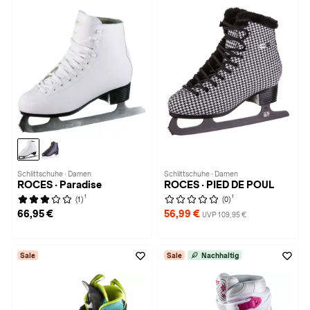
Schlittschuhe · Damen
Schlittschuhe · Damen
ROCES · Paradise
ROCES · PIED DE POUL
1
1
(1)
(0)
66,95 €
56,99 €
UVP 109,95 €
Sale
Sale
Nachhaltig