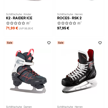
Schlittschuhe · Kinder
Schlittschuhe · Herren
K2 · RAIDER ICE
ROCES · RSK 2
1
1
(0)
(0)
71,99 €
97,95 €
UVP 99,95 €
Sale
Sale
Schlittschuhe · Damen
Schlittschuhe · Herren