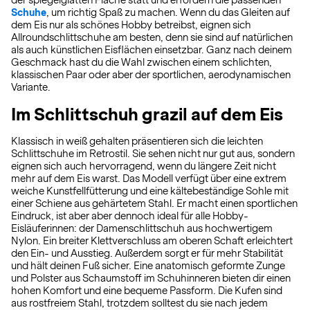
der spiegelglatten Fläche statt und erfordern die passenden
Schuhe
, um richtig Spaß zu machen. Wenn du das Gleiten auf
dem Eis nur als schönes Hobby betreibst, eignen sich
Allroundschlittschuhe am besten, denn sie sind auf natürlichen
als auch künstlichen Eisflächen einsetzbar. Ganz nach deinem
Geschmack hast du die Wahl zwischen einem schlichten,
klassischen Paar oder aber der sportlichen, aerodynamischen
Variante.
Im Schlittschuh grazil auf dem Eis
Klassisch in weiß gehalten präsentieren sich die leichten
Schlittschuhe im Retrostil. Sie sehen nicht nur gut aus, sondern
eignen sich auch hervorragend, wenn du längere Zeit nicht
mehr auf dem Eis warst. Das Modell verfügt über eine extrem
weiche Kunstfellfütterung und eine kältebeständige Sohle mit
einer Schiene aus gehärtetem Stahl. Er macht einen sportlichen
Eindruck, ist aber aber dennoch ideal für alle Hobby-
Eisläuferinnen: der Damenschlittschuh aus hochwertigem
Nylon. Ein breiter Klettverschluss am oberen Schaft erleichtert
den Ein- und Ausstieg. Außerdem sorgt er für mehr Stabilität
und hält deinen Fuß sicher. Eine anatomisch geformte Zunge
und Polster aus Schaumstoff im Schuhinneren bieten dir einen
hohen Komfort und eine bequeme Passform. Die Kufen sind
aus rostfreiem Stahl, trotzdem solltest du sie nach jedem