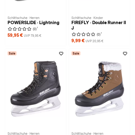
Schlittschuhe · Herren
Schlittschuhe · Kinder
POWERSLIDE · Lightning
FIREFLY · Double Runner II
J
1
(0)
1
(0)
59,95 €
UVP 79,95 €
9,99 €
UVP 20,95 €
Sale
Sale
Schlittschuhe · Herren
Schlittschuhe · Herren