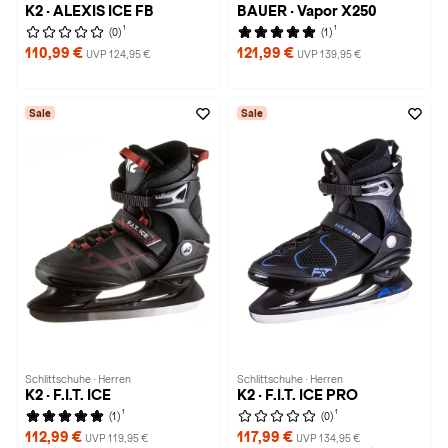
K2 · ALEXIS ICE FB
BAUER · Vapor X250
1
1
(0)
(1)
110,99 €
121,99 €
UVP 124,95 €
UVP 139,95 €
Sale
Sale
Schlittschuhe · Herren
Schlittschuhe · Herren
K2 · F.I.T. ICE
K2 · F.I.T. ICE PRO
1
1
(1)
(0)
112,99 €
117,99 €
UVP 119,95 €
UVP 134,95 €