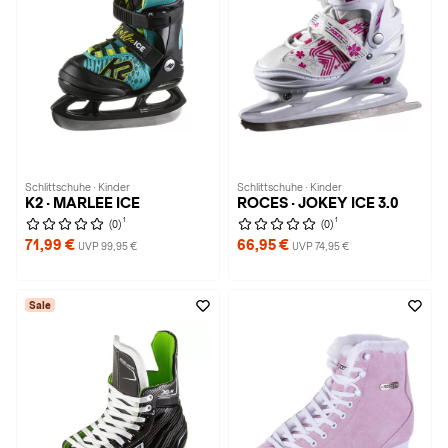
Schlittschuhe · Kinder
Schlittschuhe · Kinder
K2 · MARLEE ICE
ROCES · JOKEY ICE 3.0
1
1
(0)
(0)
71,99 €
66,95 €
UVP 99,95 €
UVP 74,95 €
Sale