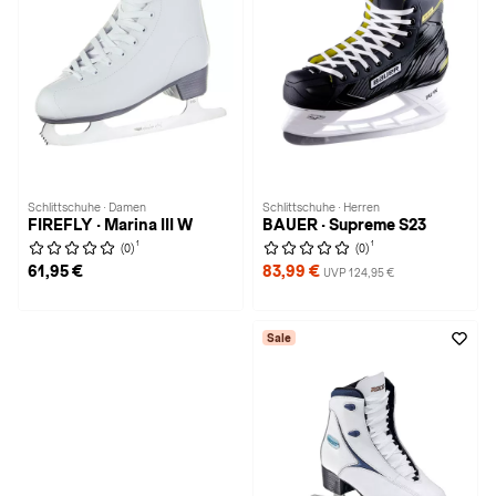
Schlittschuhe · Damen
Schlittschuhe · Herren
FIREFLY · Marina III W
BAUER · Supreme S23
1
1
(0)
(0)
61,95 €
83,99 €
UVP 124,95 €
Sale