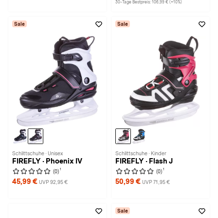
30-Tage Bestpreis: 106,99 € (+10%)
Sale
Sale
Schlittschuhe · Unisex
Schlittschuhe · Kinder
FIREFLY · Phoenix IV
FIREFLY · Flash J
1
1
(0)
(0)
45,99 €
50,99 €
UVP 92,95 €
UVP 71,95 €
Sale