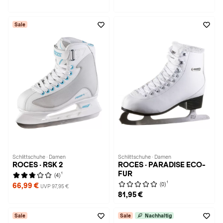
Sale
Schlittschuhe · Damen
Schlittschuhe · Damen
ROCES · RSK 2
ROCES · PARADISE ECO-
FUR
1
(4)
1
(0)
66,99 €
UVP 97,95 €
81,95 €
Sale
Sale
Nachhaltig