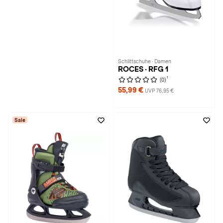
Schlittschuhe · Damen
ROCES · RFG 1
1
(0)
55,99 €
UVP 76,95 €
Sale