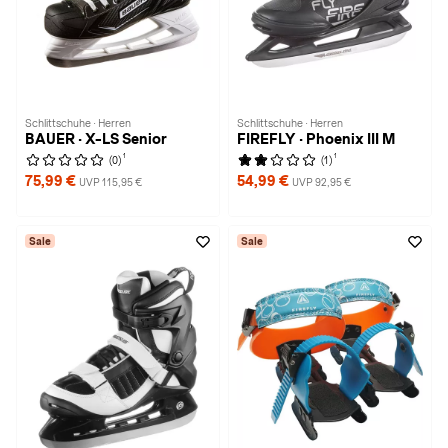
Schlittschuhe · Herren
Schlittschuhe · Herren
BAUER · X-LS Senior
FIREFLY · Phoenix III M
1
1
(0)
(1)
75,99 €
54,99 €
UVP 115,95 €
UVP 92,95 €
Sale
Sale