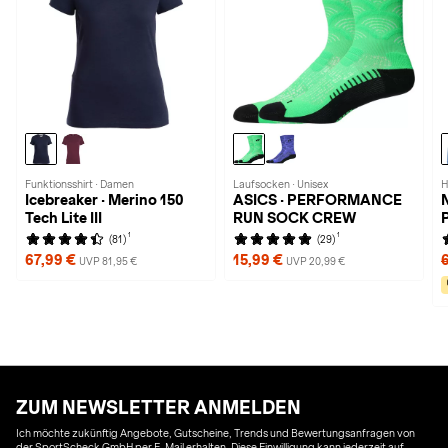
Funktionsshirt · Damen
Laufsocken · Unisex
H
Icebreaker · Merino 150
ASICS · PERFORMANCE
N
Tech Lite III
RUN SOCK CREW
1
1
(81)
(29)
67,99 €
15,99 €
UVP 81,95 €
UVP 20,99 €
ZUM NEWSLETTER ANMELDEN
Ich möchte zukünftig Angebote, Gutscheine, Trends und Bewertungsanfragen von
der SportScheck GmbH per E-Mail erhalten. Diese Einwilligung kann jederzeit auf