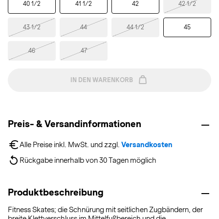
40 1/2
41 1/2
42
42 1/2
43 1/2
44
44 1/2
45
46
47
IN DEN WARENKORB
Preis- & Versandinformationen
Alle Preise inkl. MwSt. und zzgl. 
Versandkosten
Rückgabe innerhalb von 30 Tagen möglich
Produktbeschreibung
Fitness Skates; die Schnürung mit seitlichen Zugbändern, der
breite Klettverschluss im Mittelfußbereich und die