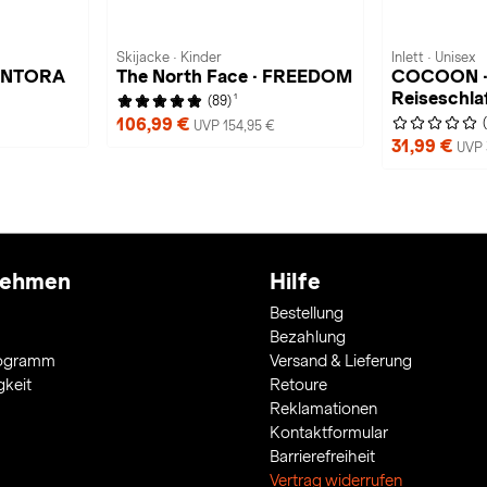
Skijacke · Kinder
Inlett · Unisex
 ANTORA
The North Face · FREEDOM
COCOON · 
Reiseschla
1
(89)
106,99 €
UVP 154,95 €
31,99 €
UVP 
nehmen
Hilfe
Bestellung
Bezahlung
rogramm
Versand & Lieferung
gkeit
Retoure
Reklamationen
Kontaktformular
Barrierefreiheit
Vertrag widerrufen