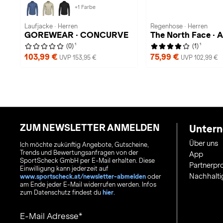
+1 Farbe
Laufjacke · Herren
Regenhose · Herren
GOREWEAR · CONCURVE
The North Face ·
1
1
(0)
(1)
103,99 €
75,99 €
UVP 153,95 €
UVP 102,99 €
ZUM NEWSLETTER ANMELDEN
Unter
Über uns
Ich möchte zukünftig Angebote, Gutscheine,
Trends und Bewertungsanfragen von der
App
SportScheck GmbH per E-Mail erhalten. Diese
Partnerp
Einwilligung kann jederzeit auf
Nachhalti
www.sportscheck.at/newsletter-abmelden
oder
am Ende jeder E-Mail widerrufen werden. Infos
zum Datenschutz findest du
hier
.
E-Mail Adresse