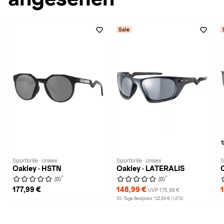
Sale
Sportbrille · Unisex
Sportbrille · Unisex
S
Oakley · HSTN
Oakley · LATERALIS
1
1
(0)
(0)
177,99 €
148,99 €
UVP 175,99 €
30-Tage Bestpreis: 122,99 € (+21%)