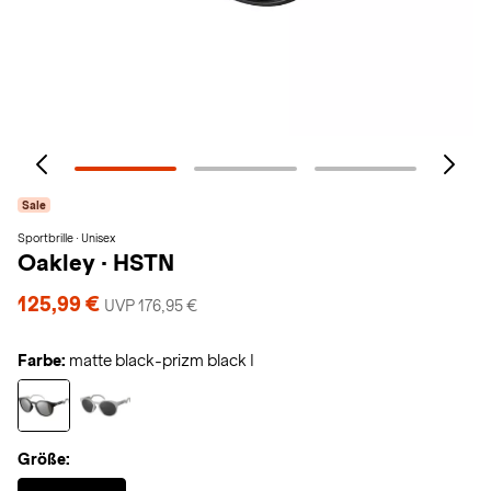
Sale
Sportbrille · Unisex
Oakley
·
HSTN
125,99 €
UVP 176,95 €
Farbe:
matte black-prizm black I
Größe:
Selected