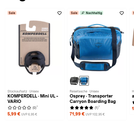
Sale
Sale
Nachhaltig
Stockaufsatz · Unisex
Reisetasche · Unisex
H
KOMPERDELL · Mini UL -
Osprey · Transporter
VARIO
Carryon Boarding Bag
1
1
(0)
(1)
5,99 €
71,99 €
UVP 6,95 €
UVP 102,95 €