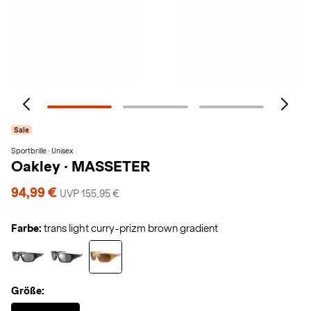
Sale
Sportbrille · Unisex
Oakley
·
MASSETER
94,99 €
UVP 155,95 €
Farbe:
trans light curry-prizm brown gradient
Größe:
Selected